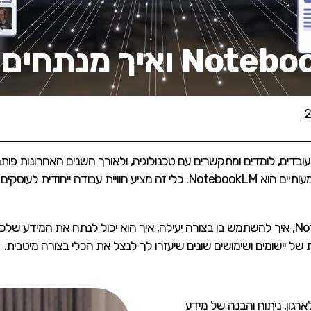
בדים, לומדים ומתקשרים עם טכנולוגיה, ולאורך השנים האחרונות פותח
מהיכולות הללו. אחד הכלים החדשים והמשמעותיים הוא NotebookLM. כלי זה מציע 
במאמר הזה, נבין לעומק מה זה NotebookLM, איך להשתמש בו בצורה יעילה, איך הוא יכול לנתח
ת של יישומים ושימושים שונים שיעזרו לך לנצל את הכלי בצורה מיטבית.
לי מבוסס AI שמיועד לארגון, ניתוח והבנה של מידע