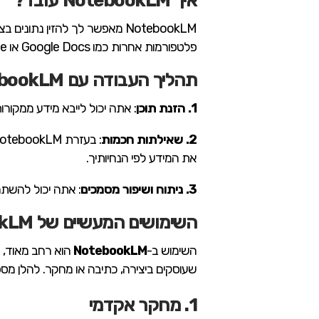
איך NotebookLM עובד?
NotebookLM מאפשר לך להזין נ
פלטפורמות אחרות כמו Google Docs או Microsoft OneNote, אך עם יכולות חזקות במיוחד הנובעות ממודל השפה המובנה בו.
תהליך העבודה עם NotebookLM:
1. הזנת תוכן
: אתה יכול לייבא מידע ממקורות שונים כמו קבצי 
2. שאילתות חכמות
את המידע לפי הנחיותיך.
3. ניתוח ושיפור מסמכים
: אתה יכול להשתמ
השימושים המעשיים של NotebookLM
השימוש ב-
NotebookLM
שעוסקים ביצירה, כתיבה או מחקר. להלן מספר
1. מחקר אקדמי