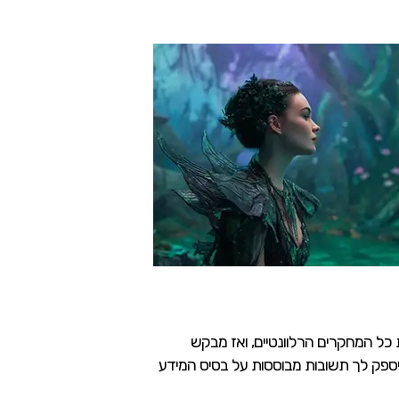
 כל המחקרים הרלוונטיים, ואז מבקש
משק לשאול: “אילו גורמים תרמו לעלייה במודעות למותגים בשוק החברתי בשנים האחרונות?”. NotebookLM יספק לך תשובות מבוססות על בסיס המידע