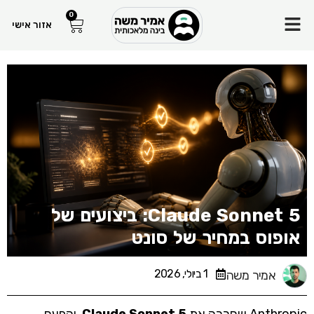
ילוג
Menu
0
עגלת
אזור אישי
קניות
תוכן
Claude Sonnet 5: ביצועים של
אופוס במחיר של סונט
1 ביולי, 2026
אמיר משה