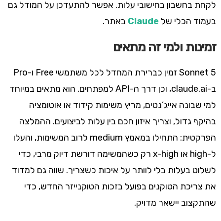
לקחת בחשבון בחישובי עלות. אפשר להתעדכן על המודל גם
בעמוד הכלי של
Claude
באתר.
זמינות ולמי זה מתאים
Sonnet 5 זמין כברירת המחדל לכל משתמשי Free ו-Pro
ב-claude.ai, וכן דרך ה-API למפתחים. הוא מתאים במיוחד
למי שבונה אייג’נטים, מריץ משימות קידוד או אוטומציה
בהיקף גדול, וצריך איזון חכם בין עלות לביצועים. ההמלצה
הפרקטית: התחילו במאמץ medium לרוב המשימות, והעלו
ל-high או x-high רק כשהמשימה דורשת דיוק מרבי, כדי
לשלוט בעלות בלי לוותר על איכות כשצריך. שווה גם למדוד
את צריכת הטוקנים בפועל בזכות הטוקנייזר החדש, כדי
שהתקצוב יישאר מדויק.