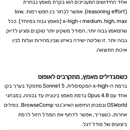
אחד החידושים המעניינים הוא בקרת מאמץ נבחרת
(reasoning effort). אפשר לבחור בין חמש רמות: low,
medium, high, max ו-x-high (מאמץ גבוה במיוחד). ככל
שהמאמץ גבוה יותר, המודל משקיע יותר טוקנים ומגיע לדיוק
גבוה יותר. זו שליטה ישירה באיזון שבין מהירות ועלות לבין
איכות התוצאה.
כשמגדילים מאמץ, מתקרבים לאופוס
ברמת ה-x-high המקסימלית, Sonnet 5 מתפקד בערך בקו
אחד עם Opus 4.8 ברמת מאמץ בינונית עד גבוהה, במבחני
OSWorld ובמבחן החיפוש האייג’נטי BrowseComp. במילים
אחרות, כשצריך, אפשר לדחוף את המודל הזול לרמת
ביצועים של מודל דגל.