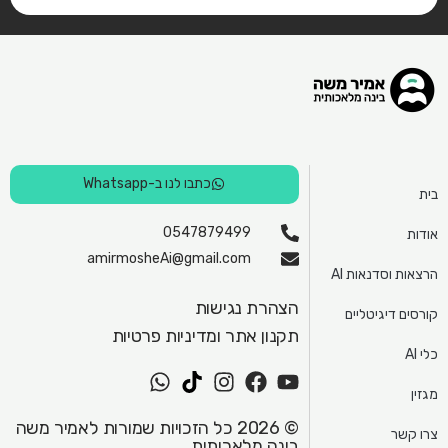
כתבו לנו ב-Whatsapp
בית
0547879499
אודות
amirmosheAi@gmail.com
הרצאות וסדנאות AI
הצהרת נגישות
קורסים דיגיטליים
תקנון אתר ומדיניות פרטיות
כלי AI
W
T
I
F
Y
מגזין
h
i
n
a
o
a
k
s
c
u
© 2026 כל הזכויות שמורות לאמיר משה
צרו קשר
t
t
t
e
t
בינה מלאכותית