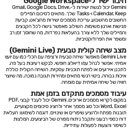
חיבור ישיר ל-Google Workspace
Gemini יכול לגשת ישירות ל-Gmail, Google Docs, Drive,
Calendar, Keep ו-Tasks שלך. מתאים לסיכום המיילים
החשובים מהשבוע, עריכת מסמכים ישירות מהצ’אט, קביעת
פגישות וארגון משימות. השילוב מאפשר גישה לכל הקבצים
והמיילים שלך ללא צורך בהעלאות נפרדות, מה שחוסך זמן רב
ומשפר את הפרודוקטיביות.
מצב שיחה קולית טבעית (Gemini Live)
Gemini Live מאפשר שיחה טבעית ורציפה עם הכלי כמו עם יועץ
אמיתי. אפשר לנהל עמו דיאלוג חופשי, לבקש רעיונות בעל פה,
לתכנן אירועים או לפתח תוכניות עסקיות. השיחה הקולית כוללת
איכות גבוהה, ביטוי רגשי מתאים ומהירות תגובה נמוכה, מה שיוצר
חוויה של שיחה אמיתית עם מומחה.
עיבוד מסמכים מתקדם בזמן אמת
במקום לקרוא מסמכים ארוכים, Gemini יכול לעבד קבצי PDF,
Word, Excel וכל סוג מסמך אחר ולהציג סיכומים מקצועיים,
תובנות מפתח ולהציע שיפורים או שינויים. דוגמה לשימוש: העלאת
דוח כספי רבעוני ותקבל ניתוח מפורט של הביצועים, המלצות
לשיפור והצעות לפעולות עתידיות.