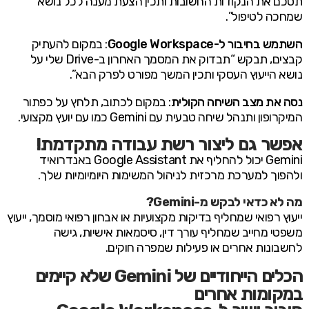
תסכם את הנקודות החשובות ותכין הצעת מענה לכל נושא
שמחכה לטיפול”.
השתמש בחיבור ל-Google Workspace
: במקום להעתיק
קבצים, תבקש “תבדוק את המסמך האחרון ב-Drive שלי על
נושא הייעוץ העסקי ותכין המשך מפורט לפרק הבא”.
נסה את מצב השיחה הקולית
: במקום לכתוב, תלחץ על כפתור
המיקרופון ותנהל שיחה טבעית עם Gemini כמו עם יועץ מקצועי.
אפשר גם ליצור רשת עבודה מתקדמת!
Gemini יכול להחליף את Google Assistant באנדרואיד
ולהפוך למערכת מרכזית לניהול המשימות היומיומיות שלך.
מה לא כדאי לבקש מ-Gemini?
ייעוץ רפואי שמחליף בדיקות מקצועיות או אבחון רפואי מוסמך, ייעוץ
משפטי מחייב שמחליף עורך דין, סיסמאות אישיות, גישה
לחשבונות אחרים או פעילות שמפרה חוקים.
הכלים הייחודיים של Gemini שלא קיימים
במקומות אחרים