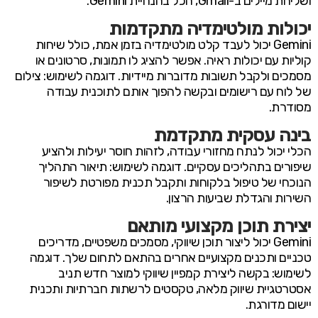
ושליחת מיילים ב-Gmail, הכל בהנחיית Gemini.
יכולות מולטימדיה מתקדמות
Gemini יכול לעבד קלט מולטימדיה בזמן אמת, כולל שיחות
קוליות עם יכולות ראיה. אפשר להציג לו תמונות, סרטונים או
מסמכים ולקבל תשובות מדוברות מיידיות. דוגמה לשימוש: צילום
של לוח עם רישומים ובקשה להפוך אותם לתוכנית עבודה
מסודרת.
בינה עסקית מתקדמת
הכלי יכול לנתח מחזורי עבודה, לזהות חוסר יעילות ולהציע
שיפורים בתהליכים עסקיים. דוגמה לשימוש: תיאור התהליך
הנוכחי של טיפול בלקוחות ותקבל תכנית מפורטת לשיפור
השירות והגדלת שביעות הרצון.
יצירת תוכן מקצועי מותאם
Gemini יכול ליצור תוכן שיווקי, מסמכים משפטיים, מדריכים
טכניים ותכנים מקצועיים אחרים בהתאם לתחום שלך. דוגמה
לשימוש: בקשה ליצירת קמפיין שיווקי למוצר חדש תניב
אסטרטגיית שיווק מלאה, טקסטים לרשתות חברתיות ותכנית
יישום מדורגת.