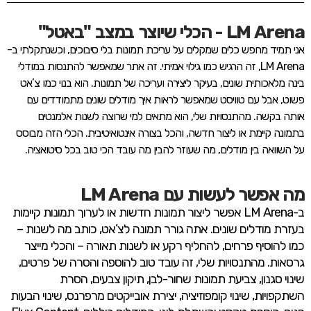
LM Arena - הכלי שיוצר במצב "באטל"
אני תמיד מחפש כלים שמקלים על עריכת תמונות בלי סיבוכים, וכשנתקלתי ב-
LM Arena, זה הרגיש כמו גילוי אמיתי. זה אתר שמאפשר להתנסות במודלי
בינה מלאכותית שונים, בעיקר ליצירה ועריכה של תמונות. הוא בנוי כמו צ’אט
פשוט, אבל עם טוויסט שמאפשר לראות איך מודלים שונים מתמודדים עם
אותה בקשה. מהתנסויות שלי, הוא מתאים למי שרוצה לשנות אלמנטים
בתמונה קיימת או ליצור חדשה, והכל בצורה אינטואיטיבית. הכלי הזה מבוסס
על השוואה בין מודלים, מה שעוזר להבין מה עובד הכי טוב בכל סיטואציה.
מה אפשר לעשות עם LM Arena
ב-LM Arena אפשר ליצור תמונות חדשות או לערוך תמונות קיימות
בעזרת מודלים שונים. אתה גורר תמונה לצ’אט, כותב מה לשנות –
כמו להוסיף פרחים, להחליף רקע או לשנות תאורה – והכלי מייצר
גרסאות. מהתנסויות שלי, זה עובד טוב להוספה והסרה של פרטים,
שינוי סגנון, צביעת תמונות שחור-לבן, תיקון צבעים, הסרת
השתקפויות, שינוי קומפוזיציה, יצירת אובייקטים מרפרנס, שינוי הבעות