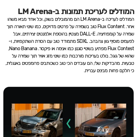
המודלים לעריכת תמונות ב-LM Arena
המודלים לעריכה ב-LM Arena הם מהמובילים בשוק, וכל אחד מביא משהו
אחר. Flux Content טוב בשמירה על פרטים מדויקים, כמו שינוי תאורה תוך
שמירה על קומפוזיציה. DALL-E מצטיין בהוספת אלמנטים יצירתיים, אבל
לפעמים מוסיף גוון צהבהב. SDXL מתמודד טוב עם הסרת השתקפויות, ו-
Flux Contest מפתיע בשינויי סגנון כמו אנימה או פיקסר. Nano Banana,
שהוא של גוגל, בולט בעריכות מורכבות כמו שינוי מזג אוויר תוך שמירה על
טבעיות. מהבדיקות שלי, הם עובדים הכי טוב כשכותבים פרומפטים באנגלית,
כי חלקם פחות מבינים עברית.