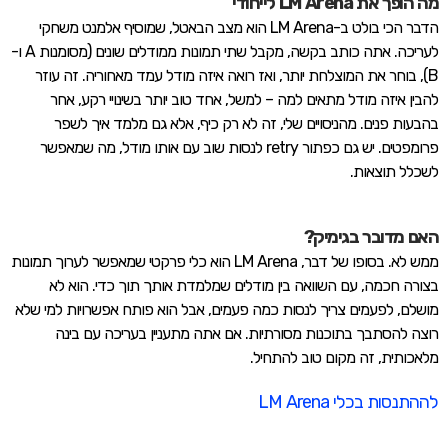
מה הופך את LM Arena לייחודי
הדבר הכי בולט ב-LM Arena הוא מצב הבאטל, שמוסיף אלמנט משחקי
לעריכה. אתה כותב בקשה, מקבל שתי תמונות ממודלים שונים (מסומנות A ו-
B), בוחר את המוצלחת יותר, ואז רואה איזה מודל עמד מאחוריה. זה עוזר
להבין איזה מודל מתאים למה – למשל, אחד טוב יותר בשינויי רקע, אחר
בהבעות פנים. מהניסויים שלי, זה לא רק כיף, אלא גם מלמד איך לשפר
פרומפטים. יש גם כפתור retry לנסות שוב עם אותו מודל, מה שמאפשר
לשכלל תוצאות.
האם מדובר בגימיק?
ממש לא. בסופו של דבר, LM Arena הוא כלי פרקטי שמאפשר לערוך תמונות
בצורה חכמה, עם השוואה בין מודלים שמלמדת אותך תוך כדי. הוא לא
מושלם, לפעמים צריך לנסות כמה פעמים, אבל הוא פותח אפשרויות למי שלא
רוצה להסתבך בתוכנות מסורתיות. אם אתה מתעניין בעריכה עם בינה
מלאכותית, זה מקום טוב להתחיל.
לההתנסות בכלי LM Arena