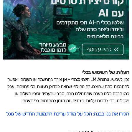
העלות של השימוש בכלי
נכון לעכשיו, LM Arena חינמי לגמרי – אין צורך בהרשמה או תשלום, ואפשר
להתנסות כמה שרוצים. זה נוח למי שרוצה לבדוק רעיונות בלי מחויבות. אבל
כמו הרבה כלים כאלה שמתחילים חינם, סביר שבעתיד יוסיפו תשלום או
מגבלות, כדי לכסות עלויות. בינתיים, זה הזמן להתנסות בלי דאגות.
הכירו את ננו בבנה: הכל על מודל עריכת התמונות החדש של גוגל