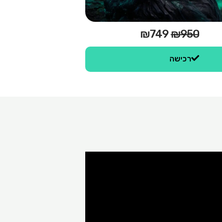
המחיר
המחיר
₪
749
₪
950
המקורי
הנוכחי
היה:
הוא:
רכישה
₪749.
₪950.