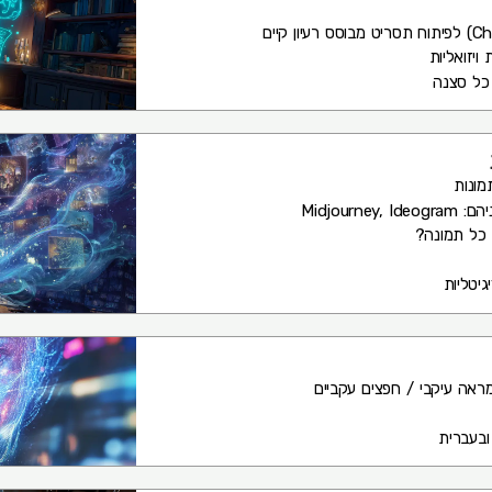
יזואליות
 כל סצנה
מונות
Midjour
 כל תמונה?
גיטליות
מראה עיקבי / חפצים עקביים
ובעברית