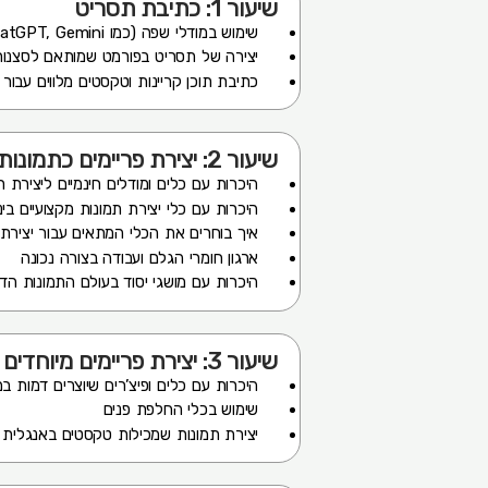
שיעור 1: כתיבת תסריט
שימוש במודלי שפה (כמו ChatGPT, Gemini) לפיתוח תסריט מבוסס רעיון קיים
יצירה של תסריט בפורמט שמותאם לסצנות ו
כתיבת תוכן קריינות וטקסטים מלווים עבור
שיעור 2: יצירת פריימים כתמונות
היכרות עם כלים ומודלים חינמיים ליצירת ת
היכרות עם כלי יצירת תמונות מקצועיים ביניהם: ney, Ideogram
איך בוחרים את הכלי המתאים עבור יצירת
ארגון חומרי הגלם ועבודה בצורה נכונה
היכרות עם מושגי יסוד בעולם התמונות הדי
שיעור 3: יצירת פריימים מיוחדים
היכרות עם כלים ופיצ’רים שיוצרים דמות ב
שימוש בכלי החלפת פנים
יצירת תמונות שמכילות טקסטים באנגלית 