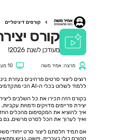
ילוג
תוכן
קורסים דיגיטליים
קורס יצירת 
מעודכן לשנת 2026!​​
מרצה: אמיר משה
10 מערכי שיעור
רוצים ליצור סרטים מרהיבים בעזרת בינה
ללמוד לשלוט בכלי ה-AI הכי מתקדמים וליצור סרט שלם מההתחלה ועד הסוף!
יצירת פריימים מדויקים ודמויות עקביות, 
איך להוציא את המקסימום מהכלים החדשי
ואיך לערוך את הכל לסרט מרשים, גם בלי
אם תמיד חלמתם ליצור סרט ייחודי משל
הקורס כולו בעברית, פשוט, נגיש ומתאים 