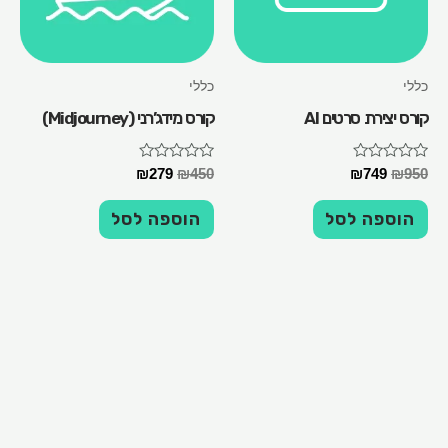
כללי
כללי
קורס יצירת סרטים AI
קורס מידג’רני (Midjourney)
דורג
דורג
₪
279
₪
450
₪
749
₪
950
0
0
מתוך
מתוך
5
5
הוספה לסל
הוספה לסל