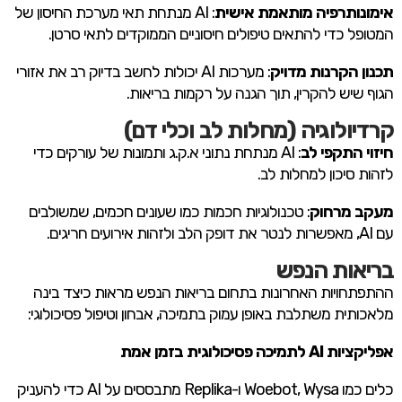
אימונותרפיה מותאמת אישית
: AI מנתחת תאי מערכת החיסון של
המטופל כדי להתאים טיפולים חיסוניים הממוקדים לתאי סרטן.
תכנון הקרנות מדויק
: מערכות AI יכולות לחשב בדיוק רב את אזורי
הגוף שיש להקרין, תוך הגנה על רקמות בריאות.
קרדיולוגיה (מחלות לב וכלי דם)
חיזוי התקפי לב
: AI מנתחת נתוני א.ק.ג ותמונות של עורקים כדי
לזהות סיכון למחלות לב.
מעקב מרחוק
: טכנולוגיות חכמות כמו שעונים חכמים, שמשולבים
עם AI, מאפשרות לנטר את דופק הלב ולזהות אירועים חריגים.
בריאות הנפש
ההתפתחויות האחרונות בתחום בריאות הנפש מראות כיצד בינה
מלאכותית משתלבת באופן עמוק בתמיכה, אבחון וטיפול פסיכולוגי:
אפליקציות AI לתמיכה פסיכולוגית בזמן אמת
כלים כמו Woebot, Wysa ו-Replika מתבססים על AI כדי להעניק