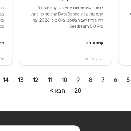
בדיוק באותו יום שבו מטא השיקה את מודל
במ
התמונות שלה, ByteDance החליטה לא לתת
במר
לרגע הזה לעבור בשקט. ב-8 ביולי 2026 יצא
Seedream 5.0 Pro,
משתנ
קראו עוד »
קרא
יולי 9, 2026
יולי 9, 6
14
13
12
11
10
9
8
7
6
5
20
הבא »