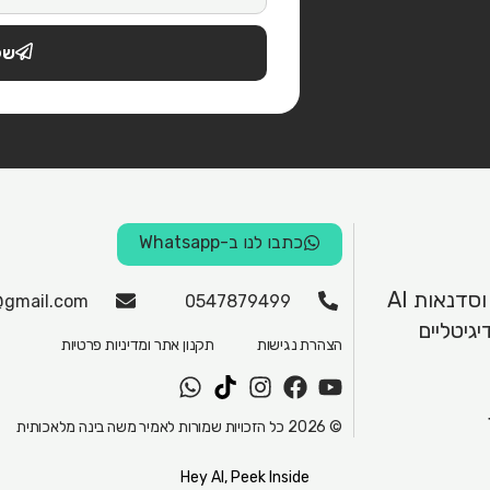
של
כתבו לנו ב-Whatsapp
סדנאות AI
gmail.com
0547879499
יגיטליים
הצהרת נגישות
תקנון אתר ומדיניות פרטיות
W
T
I
F
Y
h
i
n
a
o
© 2026 כל הזכויות שמורות לאמיר משה בינה מלאכותית
a
k
s
c
u
t
t
t
e
t
s
o
a
b
u
Hey AI, Peek Inside