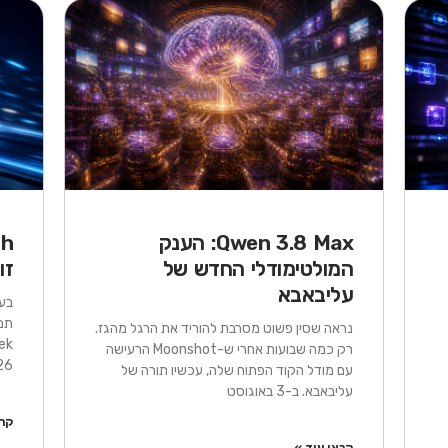
עמוד
עמוד
עמוד
עמוד
עמוד
עמוד
עמוד
עמוד
עמוד
עמוד
Qwen 3.8 Max: הענק
המולטימודלי החדש של
זו
עליבאבא
תמ
נראה שסין פשוט מסרבת להוריד את הרגל מהגז.
רק כמה שבועות אחרי ש-Moonshot הרעישה
2026 הפך ר
עם מודל הקוד הפתוח שלה, עכשיו תורה של
עליבאבא. ב-3 באוגוסט
קרא
קראו עוד »