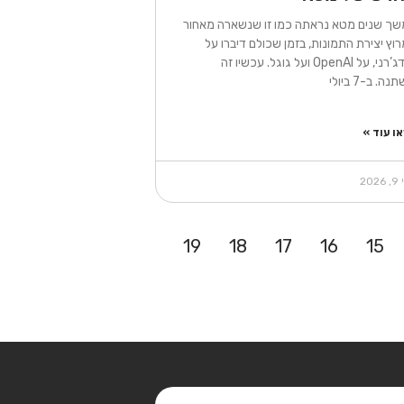
שך שנים מטא נראתה כמו זו שנשארה מאחור
וץ יצירת התמונות, בזמן שכולם דיברו על
מידג’רני, על OpenAI ועל גוגל. עכשיו זה
ה. ב-7 ביולי
ו עוד »
202
19
18
17
16
15