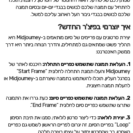
שנותן לכם שליטה על האווירה והמסר של הסרטון. לדוגמה, תוכלו
להתחיל עם תמונה שלכם לבושים בבגדי יום-יום ובסיום תמונה
שלכם לבושים בבגדי גיבור העל האהוב עליכם למשל.
איך יוצרםי בפיצ'ר החדש?
יצירת סרטונים עם פריימים של סיום מותאמים ב-Midjourney היא
תהליך פשוט שמתאים גם למתחילים, והדרך הנוחה ביותר היא דרך
ממשק האינטרנט:
1. העלאת תמונה שתשמש כפריים התחלה:
היכנסו לאתר של
Midjourney והעלו תמונת התחלה לחלונית “Start Frame”
בסרגל העליון. תוכלו להשתמש בתמונה שיצרתם ב-Midjourney או
להעלות תמונה חיצונית.
2. העלאת תמונה שתשמש כפריים סיום:
כעת גררו את התמונה
שתרצו שתשמש כפריים סיום לחלונית “End Frame”.
3. יצירת לולאה:
כדי ליצור סרטון לולאתי, סמנו את תיבת הסימון
“Loop” בפריים הסיום. זה יגרום לפריים הראשון לשמש גם כפריים
האחרון, כך שהסרטון יחזור על עצמו בצורה חלקה.