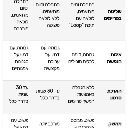
התחלה
התחלה וסיום
התחלה וסיום
וסיום
שליטה
מותאמים,
מותאמים,
מותאמים,
בפריימים
לולאה עם
ללא לולאה
לולאה
תיבת “Loop”
פשוטה
מורכבת
גבוהה, עם
גבוהה, עם
איכות
גבוהה, דומה
דגש על
דגש על
הנפשה
לכלים מובילים
עריכה
סגנונות
מקצועית
אמנותיים
ללא הגבלה,
עד 30
הארכת
עד 30 שניות
באמצעות
שניות
סרטון
בדרך כלל
המשך פריימים
בדרך כלל
פשוט, מבוסס
פשוט, עם
ממשק
מורכב יותר,
אינטרנט ו-
דגש על