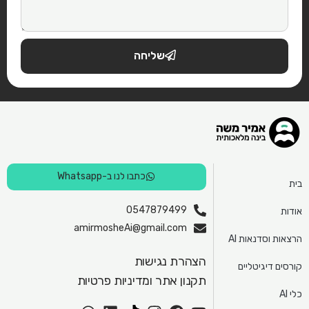
שליחה
כתבו לנו ב-Whatsapp
בית
0547879499
אודות
amirmosheAi@gmail.com
הרצאות וסדנאות AI
הצהרת נגישות
קורסים דיגיטליים
תקנון אתר ומדיניות פרטיות
כלי AI