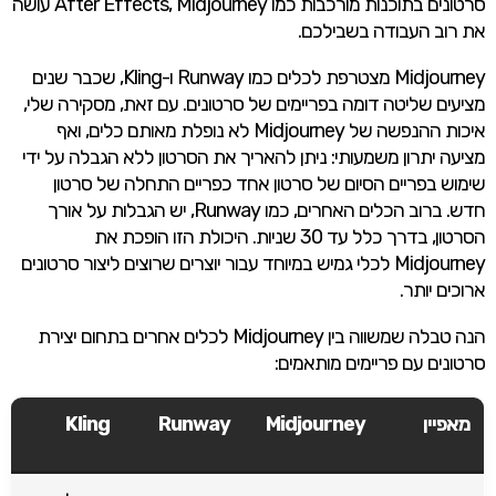
סרטונים בתוכנות מורכבות כמו After Effects, Midjourney עושה
את רוב העבודה בשבילכם.
Midjourney מצטרפת לכלים כמו Runway ו-Kling, שכבר שנים
מציעים שליטה דומה בפריימים של סרטונים. עם זאת, מסקירה שלי,
איכות ההנפשה של Midjourney לא נופלת מאותם כלים, ואף
מציעה יתרון משמעותי: ניתן להאריך את הסרטון ללא הגבלה על ידי
שימוש בפריים הסיום של סרטון אחד כפריים התחלה של סרטון
חדש. ברוב הכלים האחרים, כמו Runway, יש הגבלות על אורך
הסרטון, בדרך כלל עד 30 שניות. היכולת הזו הופכת את
Midjourney לכלי גמיש במיוחד עבור יוצרים שרוצים ליצור סרטונים
ארוכים יותר.
הנה טבלה שמשווה בין Midjourney לכלים אחרים בתחום יצירת
סרטונים עם פריימים מותאמים:
מאפיין
Midjourney
Runway
Kling