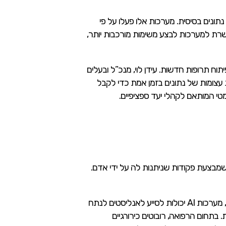
נתונים בסיסית. מערכות אלו פעלו על פי
ש ולא גילו גמישות או יכולת הסתגלות לשינויים. לעומת זאת, האוטומציה המונעת על ידי AI מאפשרת למערכות לבצע משימות מורכבות יותר,
יע בפיתוח תרופות חדשות. עידן לוי, מנכ”ל ובעלים
ת עצומות של נתונים בזמן אמת כדי לקבל
ומטי המותאם לקהלי יעד ספציפיים.
בר רק על מכונה שמבצעת פקודות שניתנות לה על ידי אדם.
AI יכול לשמש ככלי להגברת היכולות הקוגניטיביות והפיזיות של בני אדם. לדוגמה, מערכות AI יכולות לסייע לאנליסטים לנתח
בתחום הרפואה, רובוטים כירורגיים