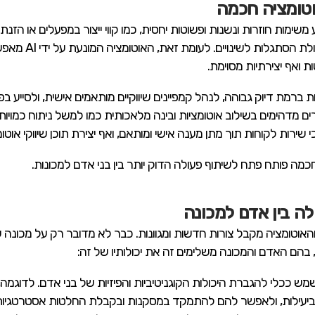
טומציה חכמה
ימות חוזרות ונשנות ופשוטות יחסית, כמו קווי ייצור במפעלים או הזנת 
כללים מוגדרים מרא
ת ואף יצירתיות מסוימת.
יום לאבחן מחלות ברמת דיוק גבוהה, לנהל קמפיינים שיווקיים מותאמים אישית, ולסי
ים מדהימים בשילוב אוטומציות ובינה מלאכותית כמו למשל ניתוח כמויו
 שירות לקוחות תוך מתן מענה אישי ומותאם, ואף יצירת תוכן שיווקי אוט
מה פותח פתח לשיתוף פעולה הדוק יותר בין בני אדם למכונות.
ה בין אדם למכונה
יתוף הפעולה בין אדם למכונה בעידן ה-AI והאוטומציה מקבל צורות חדשות ומגוונות. כבר לא מדו
 בהם האדם והמכונה משלימים זה את יכולותיו של זה:
 וביעילות, ולאפשר להם להתמקד במסקנות ובקבלת החלטות אסטרטגיות. 