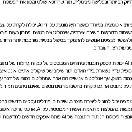
יוק רב יותר ובפלישה מינימלית, תוך שהרופא שולט ומכוון את הפעולות
ות:
אוטומציה, במיוחד כאשר היא מונעת
מות הדורשות חשיבה יצירתית, אינטליגנציה רגשית ופתרון בעיות מורכ
ולאפשר לנציגים אנושיים להתמקד בטיפול בבעיות מורכבות יותר הדור
ביעות רצון העובדים.
מערכות AI יכולות לספק תובנות וניתוחים המבוססים על כמויות גדולות של
ית עדיין נשארת בידי האדם, תוך שילוב של שיקולים אתיים, אינטואיציה 
מגמות בשוק, אך אנליסטים אנושיים הם אלה שמחליטים בסופו של דבר 
נתונים אך גם לוקחת בחשבון גורמים נוספים שאינם ניתנים תמיד לכ
ב של AI ואוטומציה יכול להוביל ליצירת מוצרים, שירותים ומודלים עסקיים חדשים
פלטפורמות מסחר אלקטרוני המשתמשות בהמלצות 
ח והתובנה של AI פותח אופקים חדשים לחדשנות ויצירתיות.