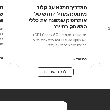
המדריך המלא על קלוד
מיתוס: המודל החדש של
שצ
אנתרופיק שמשנה את כללי
של I
המשחק בסייבר
פריל 2026
דגל
שני מודלים מטורפים, GPT Codex 5.3 ו-
כת
Claude Opus 4.6, יצאו בבת אחת! גלו מי
מור
המנצח הגדול בקרב על עתיד
קרא
קרא עוד »
לכל המאמרים