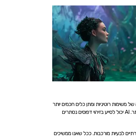
ל משימות רוטיניות ומתן כלים חכמים יותר
לעובדים, ארגונים יכולים להשיג יעילות גבוהה יותר ולשחרר משאבים להתמקדות בפעילויות בעלות ערך מוסף גבוה יותר. AI יכול לסייע בזיהוי דפוסים נסתרים
צות דרך חדשניות ולפתרונות יצירתיים לבעיות מורכבות. ככל שאנו ממשיכים