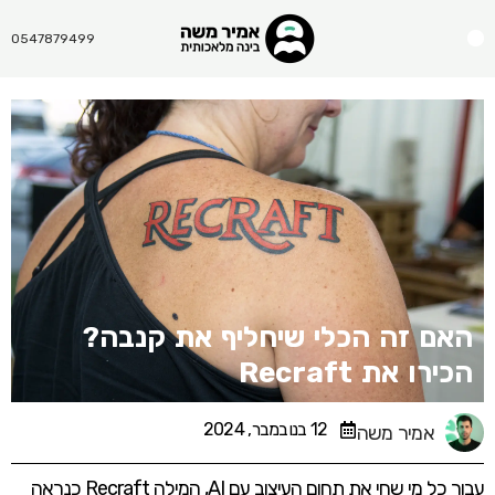
Menu
0547879499
האם זה הכלי שיחליף את קנבה?
הכירו את Recraft
12 בנובמבר, 2024
אמיר משה
עבור כל מי שחי את תחום העיצוב עם AI, המילה Recraft כנראה