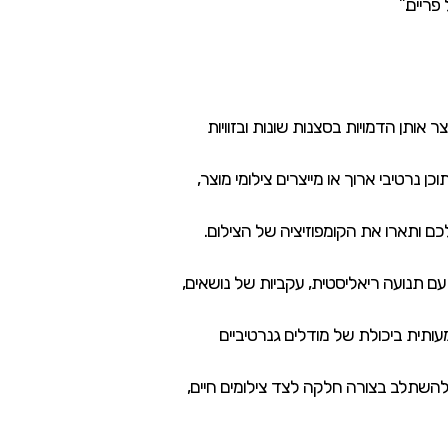
פריים.”
 אותן הדמויות בסצנות שונות ובזוויות
ן נרטיבי ארוך או מייצרים צילומי מוצר,
ם ותארו את הקומפוזיציה של הצילום.
לתו לייצר וידאו דינמי ביותר עם תנועה ריאליסטית, עקביות של נושאים,
מבינים את העולם. Gen-4 מייצג אבן דרך משמעותית ביכולת של מודלים גנרטיביים
ל להשתלב בצורה חלקה לצד צילומים חיים,