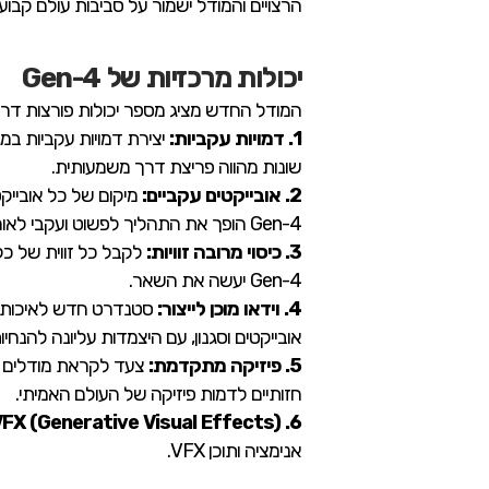
הרצויים והמודל ישמור על סביבות עולם קבועו
יכולות מרכזיות של Gen-4
המודל החדש מציג מספר יכולות פורצות דרך
1. דמויות עקביות:
יצירת דמויות עקביות במג
שונות מהווה פריצת דרך משמעותית.
2. אובייקטים עקביים:
מיקום של כל אובייקט 
Gen-4 הופך את התהליך לפשוט ועקבי לאורך סביבות שונות.
3. כיסוי מרובה זוויות:
לקבל כל זווית של כל
Gen-4 יעשה את השאר.
4. וידאו מוכן לייצור:
אובייקטים וסגנון, עם היצמדות עליונה להנחי
5. פיזיקה מתקדמת:
חזותיים לדמות פיזיקה של העולם האמיתי.
6. GVFX (Generative Visual Effects):
אנימציה ותוכן VFX.