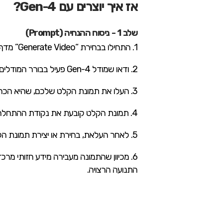
אז איך יוצרים עם Gen-4?
שלב 1 - ניסוח ההנחיה (Prompt)
1. התחילו בבחירת “Generate Video” מדף הבית של לוח המחוונים שלכם.
2. ודאו שמודל Gen-4 פעיל בבורר המודלים הממוקם בפינה השמאלית התחתונה.
3. העלו את תמונת הקלט שלכם, שהיא הכרחית במודל Gen-4.
4. תמונת הקלט קובעת את נקודת ההתחלה החזותית של כל התהליך הגנרטיבי ומשמשת כפריים הראשון של סרטון הפלט.
5. לאחר העלאת, בחירת או יצירת תמונת הקלט, התחילו לנסח את הנחיית הטקסט שלכם.
6. מכיוון שהתמונה מעבירה מידע חזותי מרכ
התנועה הרצויה.