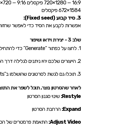
1584×672 פיקסלים
3. סיד קבוע (Fixed seed):
אפשרות לקבע את הסיד כדי לאפשר שחזור 
שלב 3 - יצירת וידאו ושיפור
1. לחצו על כפתור “Generate” כדי להתחיל את תהליך הייצור
2. הייצורים שלכם יהיו ניתנים לגלילה דרך הסשן שלכם תוך כדי שאתם ממשיכים לייצר.
3. תוכלו גם לגשת לסרטונים שהושלמו ב”Assets” שלכם, שם הם יישמרו כברירת מחדל בתת-התיקייה המשויכת בתוך תיקיית “Sessions”.
לאחר שהסרטון נוצר, תוכל לשפר את התוצאו
Restyle:
שינוי סגנון הסרטון
Expand:
הרחבת הסרטון
Adjust Video:
התאמת פרמטרים של הסר