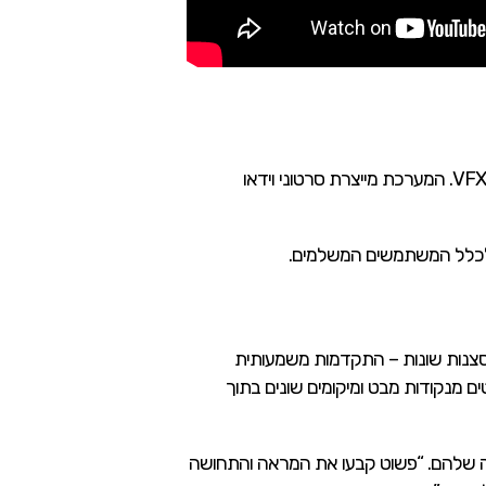
Gen-4 מאפשר יצירת וידאו מהירה, גמישה ונשלטת שיכולה להשתלב בצורה חלקה עם צילומים חיים, אנימציה ותוכן VFX. המערכת מייצרת סרטוני וידאו
לכלל המשתמשים המשלמים.
ובייקטים לאורך סצנות שונות – התקדמות משמעותית
ים מנקודות מבט ומיקומים שונים בתוך
 מיקומים ואובייקטים עקביים לאורך סצנות,” מציינת Runway בחומרי ההשקה שלהם. “פשוט קבעו את המראה והתחושה