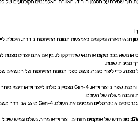
ת תוך שמירה על הסגנון הייחודי, האווירה והאלמנטים הקולנועיים של כל 
!
וון תנאי תאורה ומיקומים באמצעות תמונת התייחסות בודדת. היכולת לייצר
או נושא בכל מיקום או תנאי שתזדקקו לו. בין אם אתם יוצרים סצנות לתוכ
 סצנה. כדי ליצור סצנה, פשוט ספקו תמונות התייחסות של הנושאים שלכ
סטנדרט חדש לאיכות והבנת שפה בייצור וידאו. Gen-4 מצטיין ביכו
ות והבנה מעולה של העולם.
צעד לקראת מודלים גנרטיביים אוניברסליים ה
סוג חדש של אפקטים חזותיים. ייצור וידאו מהיר, נשלט וגמיש שיכו