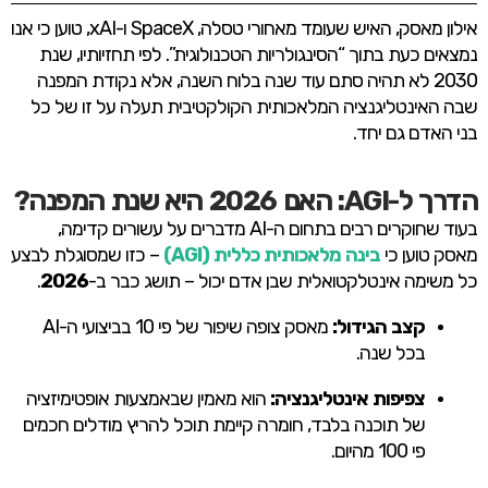
אילון מאסק, האיש שעומד מאחורי טסלה, SpaceX ו-xAI, טוען כי אנו
נמצאים כעת בתוך “הסינגולריות הטכנולוגית”. לפי תחזיותיו, שנת
2030 לא תהיה סתם עוד שנה בלוח השנה, אלא נקודת המפנה
שבה האינטליגנציה המלאכותית הקולקטיבית תעלה על זו של כל
בני האדם גם יחד.
הדרך ל-AGI: האם 2026 היא שנת המפנה?
בעוד שחוקרים רבים בתחום ה-AI מדברים על עשורים קדימה,
מאסק טוען כי
בינה מלאכותית כללית (AGI)
– כזו שמסוגלת לבצע
כל משימה אינטלקטואלית שבן אדם יכול – תושג כבר ב-
2026
.
קצב הגידול:
מאסק צופה שיפור של פי 10 בביצועי ה-AI
בכל שנה.
צפיפות אינטליגנציה:
הוא מאמין שבאמצעות אופטימיזציה
של תוכנה בלבד, חומרה קיימת תוכל להריץ מודלים חכמים
פי 100 מהיום.