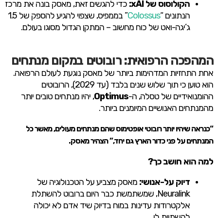
הקולוסוס של xAI:
כדי להגשים זאת, מאסק בונה את מרכז
הנתונים “
Colossus
” בממפיס, שצפוי להגיע להספק של 1.5
ג’יגה-ואט של כוח מחשוב – המתקן הגדול מסוגו בעולם.
המהפכה הרפואית: רובוטים במקום מנתחים
אחת התחזיות המדהימות ביותר של מאסק נוגעת לעולם הרפואה.
הוא טוען כי תוך שלוש שנים בלבד (עד 2029), הרובוטים
ההומנואידיים של טסלה, ה-
Optimus
, יהיו מנתחים טובים יותר
מהמנתחים האנושיים המיומנים ביותר.
“כנראה שיהיו יותר רובוטי אופטימוס שהם מנתחים מעולים, מאשר כל
המנתחים על פני כדור הארץ גם יחד,” הצהיר מאסק.
למה הוא חושב כך?
דיוק על-אנושי:
מאסק מצביע על הטכנולוגיה של
Neuralink, שמשתמשת כבר היום ברובוט להשתלת
אלקטרודות עדינות במוח בדיוק שיד אדם לא יכולה
להשתוות לו.