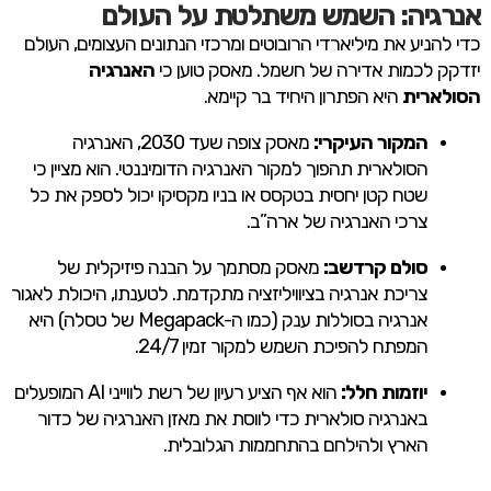
אנרגיה: השמש משתלטת על העולם
כדי להניע את מיליארדי הרובוטים ומרכזי הנתונים העצומים, העולם
יזדקק לכמות אדירה של חשמל. מאסק טוען כי
האנרגיה
הסולארית
היא הפתרון היחיד בר קיימא.
המקור העיקרי:
מאסק צופה שעד 2030, האנרגיה
הסולארית תהפוך למקור האנרגיה הדומיננטי. הוא מציין כי
שטח קטן יחסית בטקסס או בניו מקסיקו יכול לספק את כל
צרכי האנרגיה של ארה”ב.
סולם קרדשב:
מאסק מסתמך על הבנה פיזיקלית של
צריכת אנרגיה בציוויליזציה מתקדמת. לטענתו, היכולת לאגור
אנרגיה בסוללות ענק (כמו ה-Megapack של טסלה) היא
המפתח להפיכת השמש למקור זמין 24/7.
יוזמות חלל:
הוא אף הציע רעיון של רשת לווייני AI המופעלים
באנרגיה סולארית כדי לווסת את מאזן האנרגיה של כדור
הארץ ולהילחם בהתחממות הגלובלית.