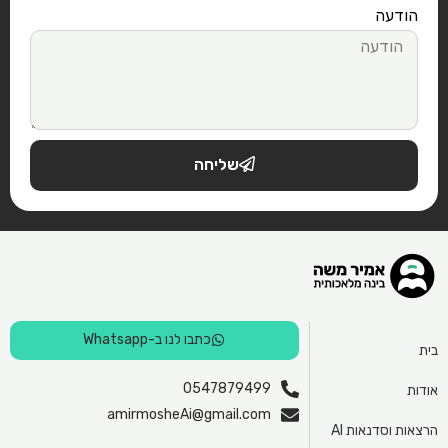
הודעה
שליחה
כתבו לנו ב-Whatsapp
בית
0547879499
אודות
amirmosheAi@gmail.com
הרצאות וסדנאות AI