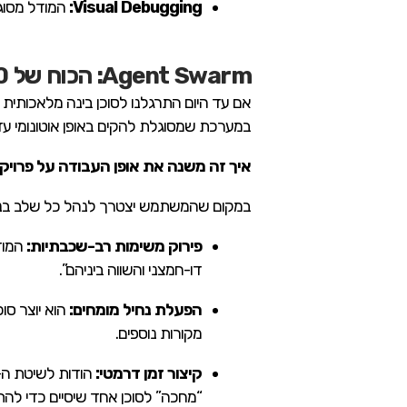
Visual Debugging:
המודל מסוגל
Agent Swarm: הכוח של 100 סוכנים במקביל
אם עד היום התרגלנו לסוכן בינה מלאכותית אחד שמבצע
במערכת שמסוגלת להקים באופן אוטונומי עד 100 תתי-סוכנים ייעודיים, שכל אחד מהם מופקד על חלק אחר במשימה אחת גד
איך זה משנה את אופן העבודה על פרויק
במקום שהמשתמש יצטרך לנהל כל שלב בנפרד, המודל פועל כמנהל פר
פירוק משימות רב-שכבתיות:
המוד
דו-חמצני והשווה ביניהם”.
הפעלת נחיל מומחים:
הוא יוצר סו
מקורות נוספים.
קיצור זמן דרמטי:
“מחכה” לסוכן אחד שיסיים כדי להת