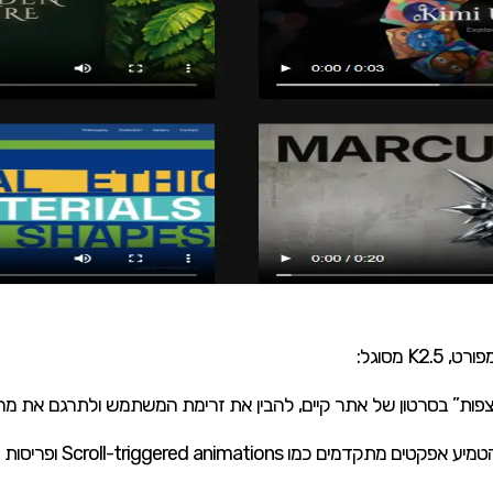
 מסוגל:
ות” בסרטון של אתר קיים, להבין את זרימת המשתמש ולתרגם את מה שהוא רואה ל
מו Scroll-triggered animations ופריסות אינטראקטיביות ישירות מהקופסה.