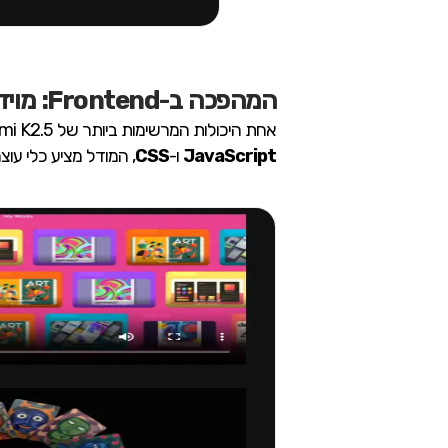
המהפכה ב-Frontend: מוידאו לקוד אינטראקטיבי
אחת היכולות המרשימות ביותר של Kimi K2.5 היא השילוב הבלתי אמצעי בין ראייה ממוחשבת לכתיבת קוד (Coding with Vision). עבור מפתחים שעובדים עם
JavaScript
ו-
CSS
, המודל מציע כלי עוצ