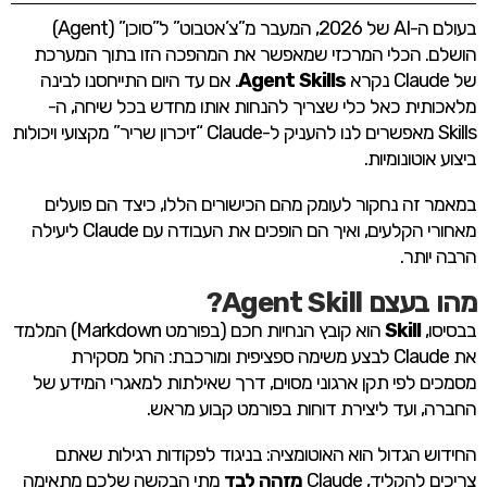
בעולם ה-AI של 2026, המעבר מ”צ’אטבוט” ל”סוכן” (Agent)
הושלם. הכלי המרכזי שמאפשר את המהפכה הזו בתוך המערכת
של Claude נקרא
Agent Skills
. אם עד היום התייחסנו לבינה
מלאכותית כאל כלי שצריך להנחות אותו מחדש בכל שיחה, ה-
Skills מאפשרים לנו להעניק ל-Claude “זיכרון שריר” מקצועי ויכולות
ביצוע אוטונומיות.
במאמר זה נחקור לעומק מהם הכישורים הללו, כיצד הם פועלים
מאחורי הקלעים, ואיך הם הופכים את העבודה עם Claude ליעילה
הרבה יותר.
מהו בעצם Agent Skill?
בבסיסו,
Skill
הוא קובץ הנחיות חכם (בפורמט Markdown) המלמד
את Claude לבצע משימה ספציפית ומורכבת: החל מסקירת
מסמכים לפי תקן ארגוני מסוים, דרך שאילתות למאגרי המידע של
החברה, ועד ליצירת דוחות בפורמט קבוע מראש.
החידוש הגדול הוא האוטומציה: בניגוד לפקודות רגילות שאתם
צריכים להקליד, Claude
מזהה לבד
מתי הבקשה שלכם מתאימה