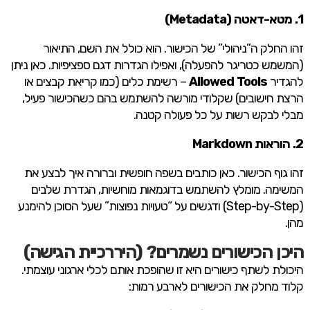
1. מטא-דאטה (Metadata)
זהו החלק ה”ניהולי” של הכישור. הוא כולל את השם, התיאור
(המשמש כטריגר להפעלה), ואפילו הגדרות דגם ספציפיות. כאן ניתן
להגדיר
Allowed Tools
– רשימת כלים (כמו קריאת קבצים או
הרצת חישובים) שקלודי מורשה להשתמש בהם כשהכישור פעיל,
מבלי לבקש רשות על כל פעולה קטנה.
2. הוראות Markdown
זהו גוף הכישור. כאן כותבים בשפה חופשית וברורה איך לבצע את
המשימה. מומלץ להשתמש בדוגמאות מוחשיות, הגדרת שלבים
(Step-by-Step) ודגשים על “טעויות נפוצות” שעל הסוכן להימנע
מהן.
היכן הכישורים נשמרים? (היררכיית הגישה)
היכולת לשתף כישורים היא זו שהופכת אותם לכלי ארגוני עוצמתי.
קלוד מחלק את הכישורים לארבע רמות: