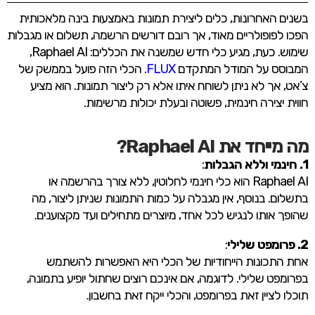
בשנים האחרונות, כלים ליצירת תמונות באמצעות בינה מלאכותית
הפכו לפופולריים מאוד, אך רובם דורשים הרשמה, תשלום או מגבלות
שימוש. כעת, מגיע כלי חדש שמשנה את הכללים: Raphael AI,
המבוסס על המודל המתקדם
FLUX
. הכלי הזה פועל בממשק של
צ’אט, אך לא ניתן לשוחח איתו אלא רק ליצור תמונות. הוא מציע
חווית יצירה חינמית, פשוטה ובעלת יכולות מרשימות.
מה מייחד את Raphael AI?
1. חינמי וללא הגבלות
:
Raphael AI הוא כלי חינמי לחלוטין, ללא צורך בהרשמה או
בתשלום. בנוסף, אין מגבלה על כמות התמונות שניתן ליצור, מה
שהופך אותו לנגיש לכל אחד, מיוצרים מתחילים ועד מקצוענים.
2. פרומפט שלילי
:
אחת התכונות הייחודיות של הכלי היא האפשרות להשתמש
בפרומפט שלילי. לדוגמה, אם אינכם רוצים שחתול יופיע בתמונה,
תוכלו לציין זאת בפרומפט, והכלי ייקח זאת בחשבון.