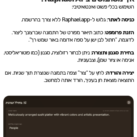
השימוש בכלי פשוט ואינטואיטיבי:
כניסה לאתר
: גלוש ל-Raphael.app ללא צורך בהרשמה.
הזנת פרומפט
: כתוב תיאור מפורט של התמונה שברצונך ליצור.
לדוגמה, “חתול לבן ישן על ספה אדומה באור שמש רך”.
בחירת סגנון ותצורה
: ניתן לבחור רזולוציה, סגנון (כמו פוטוריאליסטי,
אנימה או ציור שמן), וצבעוניות.
יצירה והורדה
: לחץ על “צור” וצפה בתמונה שנוצרת תוך שניות. אם
התוצאה מוצאת חן בעיניך, הורד אותה למחשב.