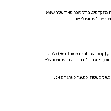
א שואפת לייצר מודלי בינה מלאכותית מתקדמים, מודל מוכר מאוד שלה שיצא
במהלך מפתיע ונועז, DeepSeek בחרה לאמן את המודל הראשון שלה, DeepSeek-R1-Zero, באמצעות למידת חיזוק (Reinforcement Learning) בלבד,
ודל פיתח יכולות חשיבה מרשימות והצליח
 בשילוב שפות. כמענה לאתגרים אלו,