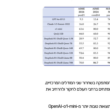
לה בקוד פתוח. החברה לא הסתפקה בשחרור שני המודלים המרכזיים,
ורות Llama ו-Qwen. צעד זה מאפשר לחוקרים ומפתחים ברחבי העולם לחקור ולהרחיב את
הישג מפתיע במיוחד נרשם כאשר אחד המודלים המצומצמים, DeepSeek-R1-Distill-Qwen-32B, הצליח להשיג תוצאות טובות יותר מ-OpenAI-o1-mini