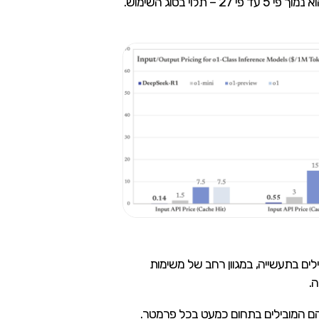
בשורה התחתונה, DeepSeek-R1 מציע את אותן היכולות המתקדמות של המודלים המובילים בשוק, אבל במחיר שהוא נמוך פי 5 עד פי 27 – תלוי בסוג השימוש.
ל מתחרה ראש בראש עם OpenAI-o1, אחד המודלים המובילים בתעשייה, במגוון רחב של משימות
.