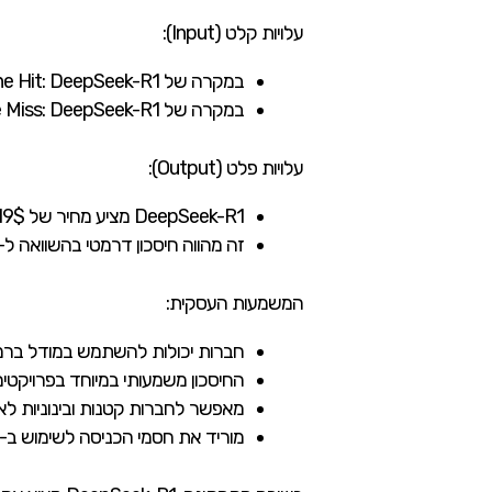
עלויות קלט (Input):
במקרה של Cache Hit: DeepSeek-R1 מציע מחיר של 0.14$ בלבד למיליון טוקנים, לעומת 1.5$ ב-o1-mini ו-7.5$ בדגמים המתקדמים יותר
במקרה של Cache Miss: DeepSeek-R1 גובה רק 0.55$ למיליון טוקנים, בהשוואה ל-3$ ב-o1-mini ו-15$ בדגמים האחרים
עלויות פלט (Output):
DeepSeek-R1 מציע מחיר של 2.19$ למיליון טוקנים
זה מהווה חיסכון דרמטי בהשוואה ל-12$ ב-o1-mini ו-60$ בדגמים המתקדמים יותר
המשמעות העסקית:
חברות יכולות להשתמש במודל ברמ
החיסכון משמעותי במיוחד בפרויקטי
מאפשר לחברות קטנות ובינוניות לאמץ טכנול
מוריד את חסמי הכניסה לשימוש ב-AI ברמה תעשייתית