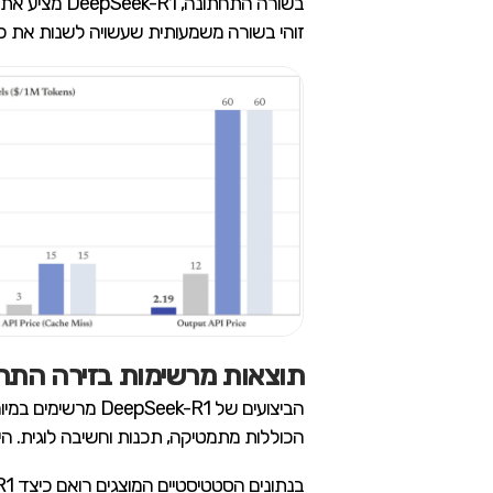
זוהי בשורה משמעותית שעשויה לשנות את כ
תוצאות מרשימות בזירה התח
הכוללות מתמטיקה, תכנות וחשיבה לוגית. ה
בנתונים הסטטיסטיים המוצגים רואם כיצד DeepSeek-R1 מנצח את המודלים המתקדמים של Openai וClaude שהם המובילים בתחום כמעט בכל פרמטר.