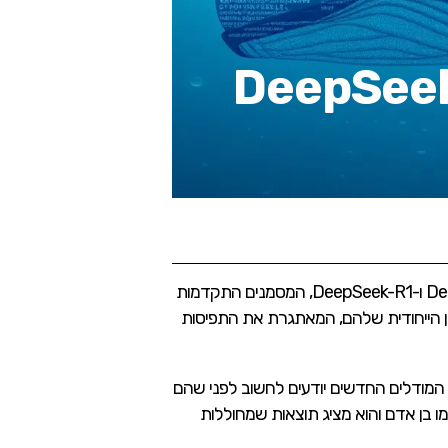
כה בעולם הבינה המלאכותית: DeepSeek
חברת DeepSeek חוללה סערה בקהילת הבינה המלאכותית עם השקת שני מודלים חדשניים – DeepSeek-R1-Zero ו-DeepSeek-R1, המסמנים התקדמות
ון הייחודית שלהם, המאתגרת את התפיסות
שם R1 מגיע מהמילה Reasoning, המודלים החדשים יודעים לחשוב לפני שהם
בן אדם והוא מציג תוצאות שמחוללות