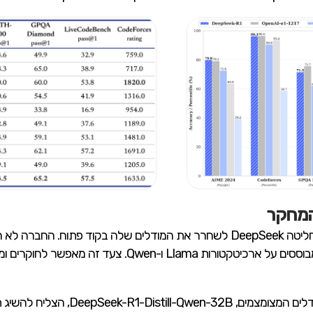
המחקר
במהלך יוצא דופן בנוף הטכנולוגי העכשווי, החליטה DeepSeek לשחרר את המודלים ש
אלא פיתחה גם שישה מודלים מצומצמים המבוססים על ארכיטקט