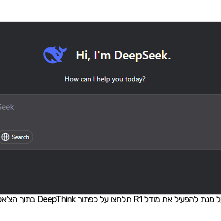
מנת להפעיל את מודל R1 תלחצו על כפתור DeepThink בתוך הצ'אט