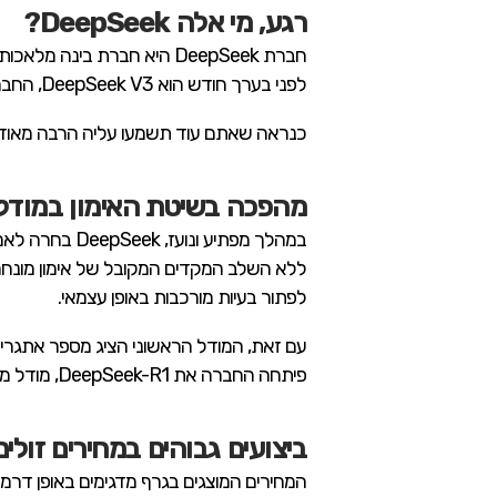
רגע, מי אלה DeepSeek?
לפני בערך חודש הוא DeepSeek V3, החברה משחררת את כל המודלים שלה בקוד פתוח כך שכל אחד יכול לעשות במודל שימוש לרצונו.
כנראה שאתם עוד תשמעו עליה הרבה מאוד 
מהפכה בשיטת האימון במודל 1
ללא השלב המקדים המקובל של אימון מונחה.
לפתור בעיות מורכבות באופן עצמאי.
עם זאת, המודל הראשוני הציג מספר אתגרים מ
פיתחה החברה את DeepSeek-R1, מודל מתקדם המשלב אימון בסיסי לפני שלב למידת החיזוק.
ביצועים גבוהים במחירים זולים
המחירים המוצגים בגרף מדגימים באופן דרמטי כיצד DeepSeek-R1 מציע יתרון תחרותי משמעותי