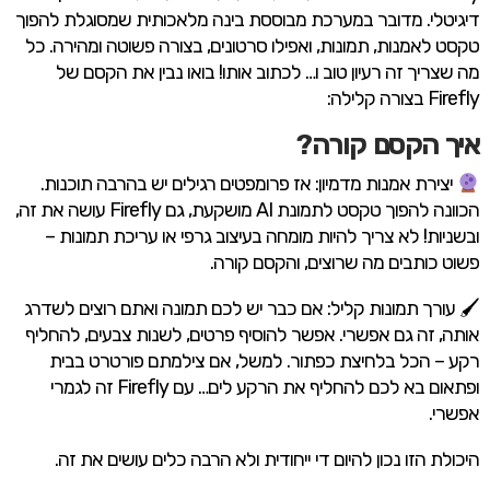
דיגיטלי. מדובר במערכת מבוססת בינה מלאכותית שמסוגלת להפוך
טקסט לאמנות, תמונות, ואפילו סרטונים, בצורה פשוטה ומהירה. כל
מה שצריך זה רעיון טוב ו… לכתוב אותו! בואו נבין את הקסם של
Firefly בצורה קלילה:
איך הקסם קורה?
יצירת אמנות מדמיון: אז פרומפטים רגילים יש בהרבה תוכנות.
הכוונה להפוך טקסט לתמונת AI מושקעת, גם Firefly עושה את זה,
ובשניות! לא צריך להיות מומחה בעיצוב גרפי או עריכת תמונות –
פשוט כותבים מה שרוצים, והקסם קורה.
🖌 עורך תמונות קליל: אם כבר יש לכם תמונה ואתם רוצים לשדרג
אותה, זה גם אפשרי. אפשר להוסיף פרטים, לשנות צבעים, להחליף
רקע – הכל בלחיצת כפתור. למשל, אם צילמתם פורטרט בבית
ופתאום בא לכם להחליף את הרקע לים… עם Firefly זה לגמרי
אפשרי.
היכולת הזו נכון להיום די ייחודית ולא הרבה כלים עושים את זה.