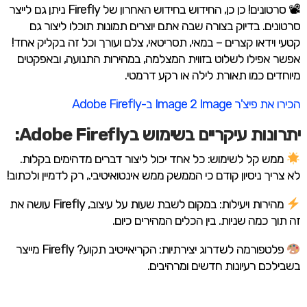
📽 סרטונים! כן כן, החידוש בחידוש האחרון של Firefly ניתן גם לייצר
סרטונים. בדיוק בצורה שבה אתם יוצרים תמונות תוכלו ליצור גם
קטעי וידאו קצרים – במאי, תסריטאי, צלם ועורך וכל זה בקליק אחד!
אפשר אפילו לשלוט בזווית המצלמה, במהירות התנועה, ובאפקטים
מיוחדים כמו תאורת לילה או רקע דרמטי.
הכירו את פיצ'ר Image 2 Image ב-Adobe Firefly
יתרונות עיקריים בשימוש בAdobe Firefly:
ממש קל לשימוש: כל אחד יכול ליצור דברים מדהימים בקלות.
לא צריך ניסיון קודם כי הממשק ממש אינטואיטיבי., רק לדמיין ולכתוב!
מהירות ויעילות: במקום לשבת שעות על עיצוב, Firefly עושה את
זה תוך כמה שניות. בין הכלים המהירים כיום.
פלטפורמה לשדרוג יצירתיות: הקריאייטיב תקוע? Firefly מייצר
בשבילכם רעיונות חדשים ומרהיבים.