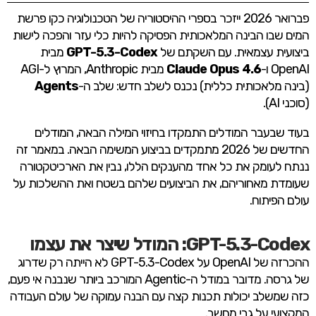
פברואר 2026 ייזכר בספרי ההיסטוריה של הטכנולוגיה כקו פרשת
המים שבו הבינה המלאכותית הפסיקה להיות כלי עזר והפכה לישות
ביצועית עצמאית. עם השקתם של
GPT-5.3-Codex
מבית
OpenAI ו-
Claude Opus 4.6
מבית Anthropic, המרוץ ל-AGI
(בינה מלאכותית כללית) נכנס לשלב חדש: שלב ה-
Agents
(סוכני AI).
בעוד שבעבר המודלים התמקדו בחיזוי המילה הבאה, המודלים
החדשים של 2026 מתמקדים בביצוע המשימה הבאה. במאמר זה
ננתח לעומק את כל אחד מהענקים הללו, נבין את הארכיטקטורה
שעומדת מאחוריהם, את הביצועים שלהם בשטח ואת ההשלכות על
עולם הפיתוח.
GPT-5.3-Codex: המודל שיצר את עצמו
ההכרזה של OpenAI על GPT-5.3-Codex לא הייתה רק שדרוג
של גרסה. מדובר במודל ה-Agentic המורכב ביותר שנבנה אי פעם,
כזה שמשלב יכולות תכנות קצה עם הבנה עמוקה של עולם העבודה
המקצועי על גבי מחשב.