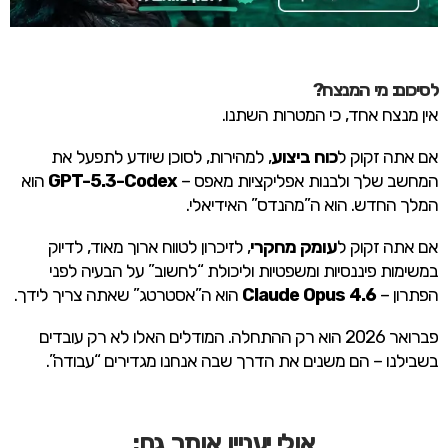
לסיכום: מי המנצח?
אין מנצח אחד, כי המטרות השתנו.
אם אתה זקוק ל
כוח ביצוע
, למהירות, לסוכן שיודע לתפעל את
המחשב שלך ולבנות אפליקציות מאפס –
GPT-5.3-Codex
הוא
המלך החדש. הוא ה”מהנדס” האידיאלי.
אם אתה זקוק ל
עומק מחקרי
, לזיכרון לטווח ארוך מאוד, לדיוק
במשימות פיננסיות ומשפטיות וליכולת “לחשוב” על הבעיה לפני
הפתרון –
Claude Opus 4.6
הוא ה”אסטרטג” שאתה צריך לידך.
פברואר 2026 הוא רק ההתחלה. המודלים האלו לא רק עובדים
בשבילנו – הם משנים את הדרך שבה אנחנו מגדירים “עבודה”.
אולי יעניין אותך גם: