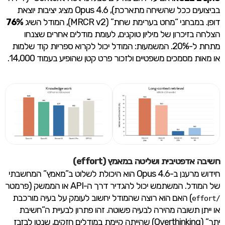
בביצועים ככל שהשיחה מתארכת), Opus 4.6 מציג יציבות יוצאת
דופן. במבחני “מחט בערימת שחת” (MRCR v2), המודל השיג
76%
הצלחה בזיכרון של מיליון טוקנים, לעומת מודלים אחרים שצנחו
מתחת ל-20%. המשמעות: המודל יכול לקרוא ספריות קוד שלמות
או מאות מסמכים משפטיים ולזכור פרט קטן שהופיע בעמוד 14,000.
חשיבה אדפטיבית ושליטה במאמץ (effort)
חידוש מרענן ב-Opus 4.6 הוא היכולת לשלוט ב”מאמץ” המחשבתי
של המודל. המשתמש יכול להגדיר דרך ה-API או הממשק (פרמטר
) האם הוא רוצה שהמודל יחשוב לעומק על בעיה מורכבת
/effort
או ייתן תשובה מהירה לבעיה פשוטה. זהו פתרון לבעיית ה”חשיבת
יתר” (Overthinking) שהייתה קיימת במודלים חזקים, שנטו לבזבז