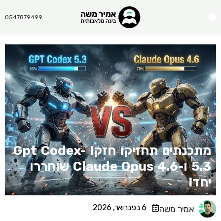
Menu
0547879499
מתכנתים תחזיקו חזק! Gpt Codex-
5.3 ו-Claude Opus 4.6 שוחררו
יחד!
6 בפברואר, 2026
אמיר משה