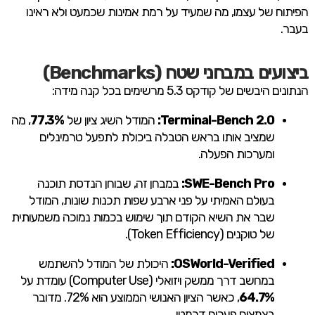
הפיתוח של עצמו, מה שמעיד על רמת אמינות שכמעט ולא ראינו
בעבר.
ביצועים במבחני שטח (Benchmarks)
הנתונים היבשים של קודקס 5.3 מרשימים בכל קנה מידה:
Terminal-Bench 2.0:
המודל השיג ציון של
77.3%
, מה
שמציב אותו בראש הטבלה ביכולת לתפעל טרמינלים
ומערכות הפעלה.
SWE-Bench Pro:
במבחן זה, שבוחן הנדסת תוכנה
בעולם האמיתי על פני ארבע שפות תכנות שונות, המודל
שבר את השיא הקודם תוך שימוש בכמות נמוכה משמעותית
של טוקנים (Token Efficiency).
OSWorld-Verified:
היכולת של המודל להשתמש
במחשב דרך ממשק ויזואלי (Computer Use) עומדת על
64.7%
, כאשר הציון האנושי הממוצע הוא 72%. מדובר
בצמצום פערים דרמטי.