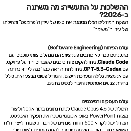
ההשלכות על התעשייה: מה משתנה
ב-2026?
השקת המודלים הללו מסמנת את סופו של עידן ה”פרומפט” ותחילתו
של עידן ה”משימה”.
עולם הפיתוח (Software Engineering)
מתכנתים כבר לא כותבים פונקציות; הם מנהלים צוותי סוכנים. עם
Claude Code
, ניתן להקים צוות סוכנים שעובדים יחד על פרויקט.
עם
GPT-5.3-Codex
, ניתן לתת הוראה כמו “בנה לי דף נחיתה
עם אנימציות גלילה ומערכת רישום”, והמודל פשוט מבצע זאת, כולל
בחירת צבעים אסתטית וחיבור לבסיס נתונים.
עולם העסקים והפיננסים
היכולת של Claude Opus 4.6 לנתח נתונים בתוך אקסל וליצור
מצגות PowerPoint באופן אוטונומי משנה את תפקיד האנליסט.
המודל יכול לקרוא 500 דוחות שנתיים של חברות שונות ולייצר דו”ח
השוואתי תוך דקות – משימה שבעבר לקחה שבועות לצוות שלם.