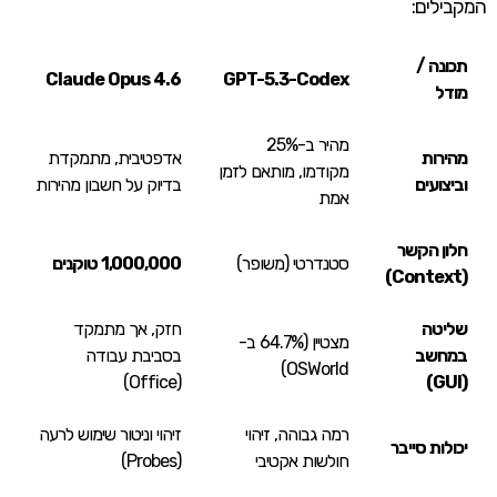
המקבילים:
תכונה /
Claude Opus 4.6
GPT-5.3-Codex
מודל
מהיר ב-25%
מהירות
אדפטיבית, מתמקדת
מקודמו, מותאם לזמן
וביצועים
בדיוק על חשבון מהירות
אמת
חלון הקשר
סטנדרטי (משופר)
1,000,000 טוקנים
(Context)
שליטה
חזק, אך מתמקד
מצטיין (64.7% ב-
במחשב
בסביבת עבודה
OSWorld)
(Office)
(GUI)
רמה גבוהה, זיהוי
זיהוי וניטור שימוש לרעה
יכולות סייבר
חולשות אקטיבי
(Probes)