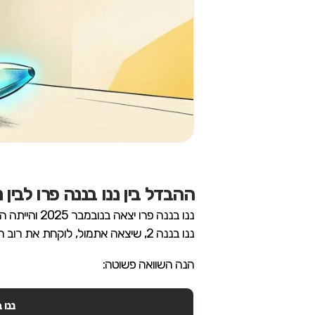
ההבדל בין ננו בננה פרו לבין ננו בננה 2 –
ננו בננה פרו יצאה בנובמבר 2025 והייתה המודל הכי חזק של גוגל באותה תקופה – איכות גבוהה, פרטים מדויקים ורזולוציה עד 4K.
ננו בננה 2, שיצאה אתמול, לוקחת את רוב היכולות האלה אבל עושה אותן מהירות וזולות יותר.
הנה השוואה פשוטה:
ננו ב