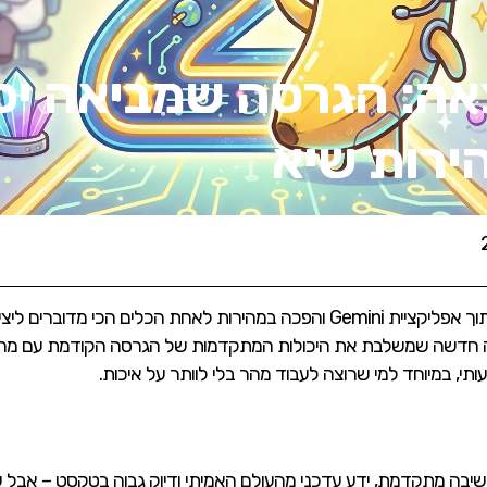
 בננה 2 יצאה: הגרסה שמביאה 
ירות שיא
ננו בננה התחילה כמודל תמונות של גוגל בתוך אפליקציית Gemini והפכה במהירות לאחת
גל שחררה את ננו בננה 2 – גרסה חדשה שמשלבת את היכולות המתקדמות של הגרסה הקודמ
י, במיוחד למי שרוצה לעבוד מהר בלי לוותר על איכות.
יבה מתקדמת, ידע עדכני מהעולם האמיתי ודיוק גבוה בטקסט – אבל ע