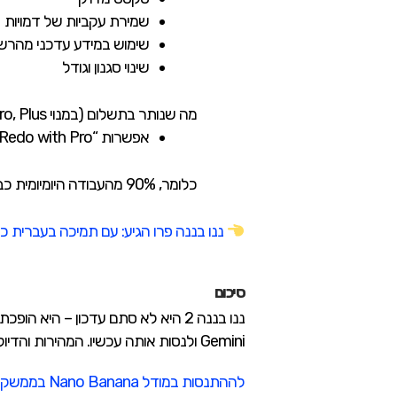
שמירת עקביות של דמויות
שימוש במידע עדכני מהרש
שינוי סגנון וגודל
מה שנותר בתשלום (במנוי Google AI Pro, Plus או Ultra):
אפשרות “Redo with Pro” – להחליף תמונה שיצרת למודל פרו המלא לאיכות מקסימלית.
כלומר, 90% מהעבודה היומיומית כבר בחינם, ורק במקרים מיוחדים תצטרך את האופציה בתשלום.
ננו בננה פרו הגיע: עם תמיכה בעברית כמ
סיכום
ננו בננה 2 היא לא סתם עדכון – ה
Gemini ולנסות אותה עכשיו. המהירות והדיוק החדשים הופכים את העבודה להרבה יותר נעימה ויעילה.
לההתנסות במודל Nano Banana בממשק ב-Gemini