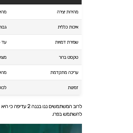
מהירות יצירה
מהיר
איכות כללית
גבוה
שמירת דמויות
עד 5 דמויות + 14 אובייקטים
טקסט ברור
מצוין
עריכה מתקדמת
מהיר
זמינות
לכול
לרוב המשתמשים ננ
להשתמש בפרו.