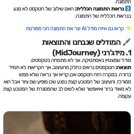
התמונה.
נראות התמונה הכללית:
האם שילוב של הטקסט לא פגע
בנראות הכללית של התמונה.
קראו גם איזה מודל AI יצר את התמונה הכי מפורטת
המודלים שנבחנו והתוצאות
1. מידג'רני (MidJourney)
מודל שמצטיין באסתטיקה, אך לא מתמחה בטקסטים.
תוצאה:
הטקסטים נראים כחלק מהעיצוב, אך הקריאות לא תמיד
ברורה. במקרה הזה הטקסט אכן קריא אך נראה שלא ממש
ממורכז. והעיצוב של המטבע קצת נפגע שכן מופיע שם ציור אבל הוא
לא מאוד ברור ואיאפשר שלא לשים לב שהמסגרת של המטבע קצת
עקומה.