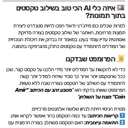
איזה כלי AI הכי טוב בשילוב טקסטים
בתוך תמונות?
למרות שכלים כמו מידג’רני ודאלי הפכו להיות סטנדרט ליצירת
תמונות מרהיבות, האתגר של שילוב טקסטים בצורה מדויקת
ואסתטית עדיין עומד בעינו. במאמר זה נבדוק את היכולת הנוכחית
של המודלים להתמודד עם טקסטים כחלק מהגרפיקה בתמונה.
הפרומפט שבדקנו
כדי לא להקשות על המודלים יותר מידי הלכנו על טקסט קצר, שכן
ככל שהטקסט יותר ארוך כך סביר שיהיה למודל יותר קשה
להתמודד עם השילוב של הטקסט בצורה טובה ללא טעויות.
הפרומפט שאותו בדקתי הוא
“
מטבע זהב עם הכיתוב “Amir
Coin” מונח על השולחן
“
מטרת הניסוי הייתה לבחון שלושה אלמנטים מרכזיים:
קריאות הכיתוב:
עד כמה הטקסט ברור ואפשר לקרוא אותו.
התאמה עיצובית:
האם הטקסט משתלב בצורה הרמונית עם