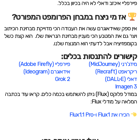
פיירפליי איכזב ודאלי לא היה בכיוון בכלל.
אז מי ניצח במבחן הפרומפט המפורט?
אין ספק שאידאוגרם עשה את העבודה הכי מדוייקת מבחינת הכיתוב
ויצר גם את המטבע הכי מעניין מבחינת הנראות שלו. הוא קצת כשל
בקומפוזיציה אבל לדעתי הוא המנצח שלנו.
קישורים להתנסות בכלים:
מידג'רני (MidJourney)​
פיירפליי (Adobe Firefly)​
ריקראפט (Recraft)​
אידאוגרם (Ideogram)​
דאלי (DALL·E)
Grok 2
Imagen 3
במודל פלוקס (Flux) ניתן להשתמש בכמה כלים. קראו עוד בכתבה
המלאה על מודלי Flux:
הכירו את Flux1 ו-Flux1.1 Pro