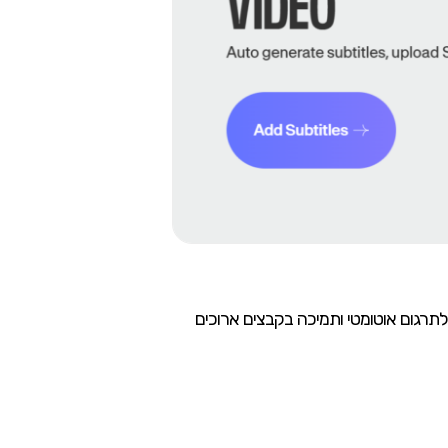
 מספק כתוביות אוטומטיות ביותר מ-50 שפות, כולל פונקציה לתרגום אוטומטי ותמיכה בקבצים ארוכים