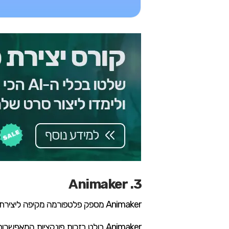
3. Animaker
Animaker מספק פלטפורמה מקיפה ליצירת סרטוני וידאו עם כתוביות אוטומטיות בעיצוב מקצועי, כולל התאמות עיצוביות ואפשרות לתרגום ליותר מ-100 שפות.
Animaker בולט בזכות פונקציות המאפשרות הוספת אנימציות ועיצובים מונפשים לכתוביות, ומכאן שהוא מספק חוויה אטרקטיבית לצופים.