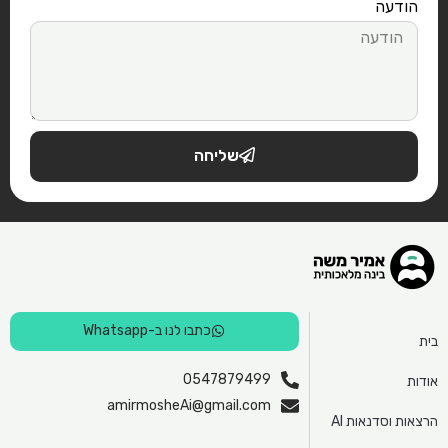
הודעה
שליחה
כתבו לנו ב-Whatsapp
בית
0547879499
אודות
amirmosheAi@gmail.com
הרצאות וסדנאות AI