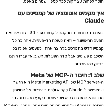
חוסך לפחות 20 דקות לכל קמפיין שמרים מאפס.
איך מקימים אוטומציה של קמפיינים עם
Claude
בואו נרד לתחתית. ההקמה לוקחת בערך 30 דקות אם זאת
הפעם הראשונה — וזאת פעולה חד-פעמית. אחר כך כל
קמפיין חדש מתפרסם בלחיצה אחת, ולפעמים אפילו בלי.
השלבים פשוטים אבל סדר הפעולות חשוב, אז עברו אותם
בדיוק כמו שכתוב.
שלב 1: חיבור ה-MCP של Meta
ה-MCP server של Meta Marketing API הוא הגשר
שמאפשר ל-Claude לקרוא ולכתוב ישירות אל החשבון
הפרסומי. ההתקנה היא שתי שורות בקובץ ההגדרות, ה-
Access Token של מטא מסופק פעם אחת, וגמרנו. ה-MCP