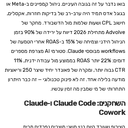
בואו נדבר על זה בגובה העיניים. ניהול קמפיינים ב-Meta או
בגוגל אדס תמיד היה ערב-רב של בדיקות חוזרות, אקסלים,
חישוב CPL ושעות שלמות מול הדשבורד. מחקר של
Advolve מתחילת 2026 דיווח על ירידה של 90% בזמן
הניהול הידני וצמיחה של 15% ב-ROAS אחרי הטמעה של
workflows מבוססי Claude. סטורמי AI מצרפת מספרים
דומים: 22% יותר ROAS בממוצע מול עבודה ידנית, 11%
CTR גבוה יותר, ומקרה של פאונדר יחיד שיצר 250 וריאציות
מודעה בלילה אחד. זה לא פינוק טכנולוגי — זה כבר היתרון
התחרותי של מי שמבין מה זמין עכשיו.
השחקנים: Claude Code ו-Claude
Cowork
הצירוף שעובד היום בנוי משני מוצרים נפרדים מבית