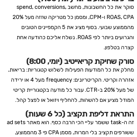
סוקר את כל החשבונות, מחשב spend, conversions,
ROAS, CPA ו-CPM, ומסמן כל מטריקה שזזה מעל 20%
מהממוצע שבועי. בסוף מציג את 5 הקמפיינים הטובים
והגרועים ביותר לפי ROAS. נשלח אליכם כהודעה אחת
קצרה בטלפון.
סורק שחיקת קריאייטיב (יומי, 8:00)
מחלק את כל המודעות הפעילות לשלוש קטגוריות: בריאות,
אזהרה וקריטי. הקריטריונים: frequency מעל 4 או ירידה
של מעל 20% ב-CTR. עבור כל מודעה בקטגוריית קריטי
המודל מציע אם להשהות, להחליף ויזואל או לפצל קהל.
התראת דליפת תקציב (כל 6 שעות)
זה ה-task ששמר עליי הכי הרבה כסף. הוא מאתר ad sets
ששורפים תקציב בלי המרות, מסמן CPA פי 3 מהממוצע,