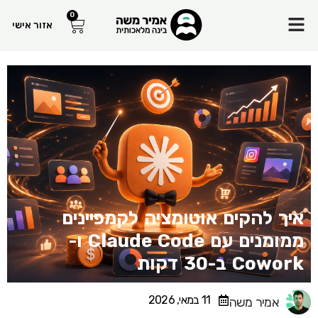
ילוג
Menu
0
עגלת
אזור אישי
קניות
תוכן
איך להקים אוטומציה לקמפיינים
ממומנים עם Claude Code ו-
Cowork ב-30 דקות
11 במאי, 2026
אמיר משה