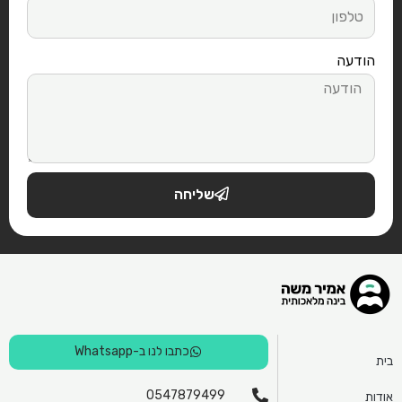
הודעה
שליחה
כתבו לנו ב-Whatsapp
בית
0547879499
אודות