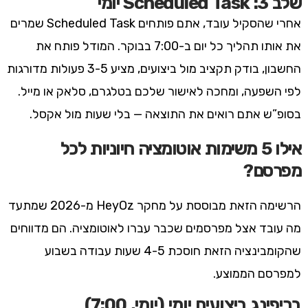
שלב 3: Scheduled Task יומי
אחרי שהסקיל עובד, אתם פותחים Scheduled Task שמרים
את אותו תהליך כל יום ב-7:00 בבוקר. המודל פותח את
החשבון, בודק תקציב מול ביצועים, מציע 3-5 פעולות מדורגות
לפי השפעה, ומחכה לאישור שלכם בטלגרם, סלאק או מייל.
בסופ”ש אתם רואים את התוצאה — בלי שעות מול אקסל.
אילו 5 משימות אוטומציה חיוניות לכל
מפרסם?
הרשימה הזאת מבוססת על מחקר HeyOz מ-2026 שמתעד
מה עובד אצל מפרסמים שכבר עברו לאוטומציה. הם מדווחים
שהקומבינציה הזאת חוסכת 4-5 שעות עבודה בשבוע
למפרסם הממוצע.
בריפינג ביצועים יומי (יומי, 7:00)