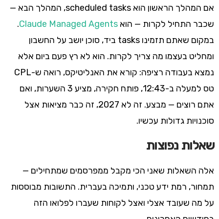
אם המהלך הראשון הוא scheduled tasks, המהלך הבא —
שכבר התחיל לקרות — הוא
Claude Managed Agents
.
במקום שאתם תזמינו tasks ביד, סוכן יושב על החשבון
ומחליט בעצמו מה צריך לקרות. הוא לא רץ פעם ביום אלא
נמצא בעבודה רציפה: קורא את האנליטיקס, רואה ש-CPL
טס למעלה ב-12:43, פותח חקירה, מציע 3 השערות, ואם
אתם רוצים — מבצע. זה לא 2027, זה כבר מציאות אצל
סוכנויות גדולות עכשיו.
שאלות נפוצות
אלה השאלות שאני הכי מקבל ממפרסמים שמתחילים —
תמחור, רמת ידע טכני, ותמיכה בעברית. התשובות מבוססות
על מה שעובד אצלי ואצל לקוחות שעברו לפלואו הזה
בחודשים האחרונים.