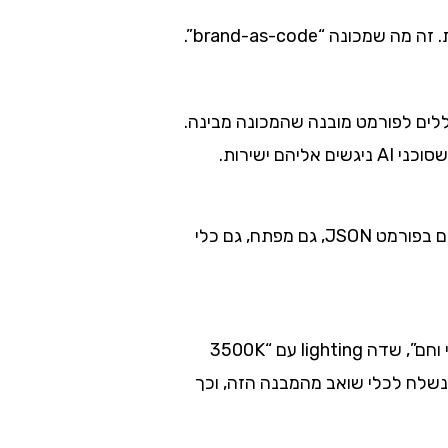
א לתרגם את הכללים לפורמט מובנה שהמכונה מבינה.
Design Tokens הם משתנים מרכזיים שמחזיקים ערכי מותג, צבעים, מרווחים, גדלים, במקום אחד. כשהם בפורמט JSON, גם מפתח, גם כלי
תבנית מינימלית יכולה להיראות כך: ערך primary_color בקוד HEX מדויק, שדה tone שמגדיר “ענייני וחם”, שדה lighting עם “3500K
 או טקסט על הלוגו. כל פרומפט שנשלח לכלי שואב מהמבנה הזה, וכך