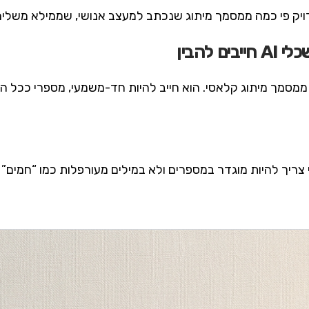
Brand שמיועד לכלי AI שונה ממסמך מיתוג קלאסי. הוא חייב להיות חד-משמעי, מספ
ריך להיות מוגדר במספרים ולא במילים מעורפלות כמו “חמים” או