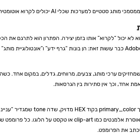
יפה הוא חסר ערך עבור סוכן AI, הוא לא יכול “לקרוא” אותו בזמן יצירה. הפתרון הו
softbox 45°”, ורשימת forbidden שאוסרת אלמנטים כמו clip-art
כתב את הפרומפט.