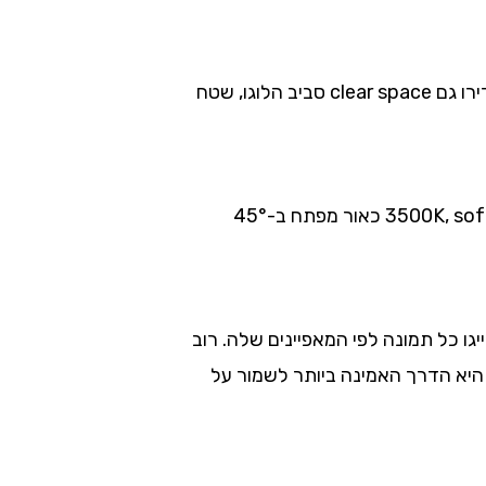
במקום “כחול של המותג”, כתבו ערך HEX מדויק. במקום “כותרת גדולה”, הגדירו פונט, משקל וגודל. הגדירו גם clear space סביב הלוגו, שטח
כאן נמצא ההבדל בין חובבני למקצועי. במקום “תאורה רכה”, כתבו מפרט אמיתי: “טמפרטורת צבע 3500K, softbox כאור מפתח ב-45°
 תייגו כל תמונה לפי המאפיינים שלה. רוב
ומכים ב-Style Reference, והעלאת תמונת ייחוס היא הדרך האמינה ביותר לשמור על