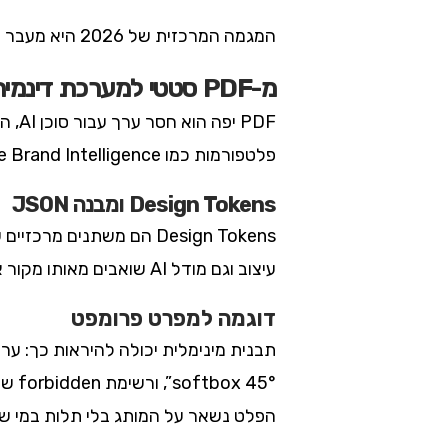
המגמה המרכזית של 2026 היא מעבר ממסמכי מותג סטטיים למערכות שכלי AI יכולים לקרוא אוטומטית. זה מה שמכונה “brand-as-code”.
מ-PDF סטטי למערכת דינמית
PDF 
פלטפורמות כמו Adobe Brand Intelligence כבר עושות זאת: הן בונות “גרף ידע” ו”אונטולוגיית מותג” שסוכני AI ניגשים אליהם ישירות.
Design Tokens ומבנה JSON
עיצוב וגם מודל AI שואבים מאותו מקור אמת אחד, וכך אין סתירות בין הגרסאות.
דוגמה למפרט פרומפט
הפלט נשאר על המותג בלי תלות במי ש