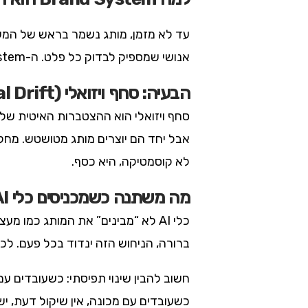
עד לא מזמן, מותג נשמר בראש של המעצב
אנושי שמספיק לבדוק כל פלט. ה-Brand System הוא מה שתופס את התפקיד הזה: הוא מתרגם את “ככה זה מרגיש נכון” לכללים מדידים.
הבעיה: סחף ויזואלי (Visual Drift)
לא קוסמטיקה, היא כסף.
מה משתנה כשמכניסים כלי AI
כלי AI לא “מבינים” את המותג כמו
ברורה, הניחוש הזה ינדוד בכל פעם. לכ
חשוב להבין שינוי תפיסתי: כשעובדים ע