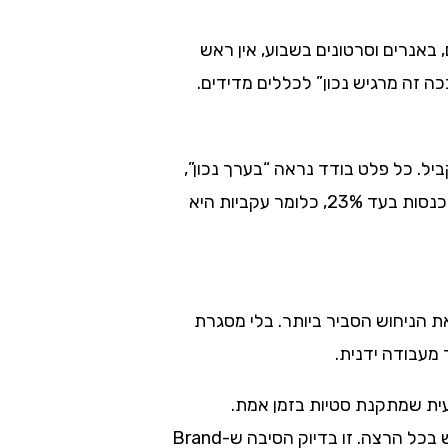
באנרים וסרטונים בשבוע, אין ראש
ביות כשכמה אנשים (או כמה כלי AI) מייצרים תוכן במקביל. כל פלט בודד נראה “בערך נכון”,
אבל יחד הם יוצרים מותג מטושטש. מחקרי שוק מצביעים שמיתוג עקבי בכל הפלטפורמות יכול להעלות הכנסות בעד 23%, כלומר עקביות היא
 את הניחוש הסביר ביותר. בלי מסגרת
מעבודה ידנית.
עית שמתקנת סטיות בזמן אמת.
כשעובדים עם מכונה, אין שיקול דעת, יש רק את מה שכתבתם במפורש. כל מה שלא הוגדר, יומצא מחדש בכל הרצה. זו בדיוק הסיבה ש-Brand