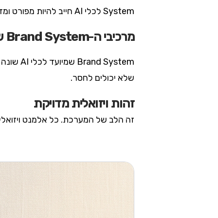
System לכלי AI חייב להיות מפורט ומדויק פי כמה ממסמך מיתוג שנכתב למעצב אנושי, שממילא משלים את החסר מתוך ניסיון.
מרכיבי ה-Brand System שכלי AI חייבים להבין
 System
שלא יכולים לחסר.
זהות ויזואלית מדויקת
זה הלב של המערכת. כל אלמנט ויזואלי צ