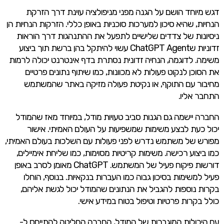
דגש מיוחד הושם על הגנה מפני מניפולציה עוינת דרך הזרקת
הנחיות, שהיא סיכון למערכות סוכניות באופן כללי. הזרקות הנחיות הן
ניסיונות של צדדים שלישיים לתפעל את ההתנהגות דרך הוראות
זדוניות שChatGPT Agent עשוי להיתקל בהן ברשת תוך ביצוע
משימה. לדוגמה, הנחיה זדונית נסתרת בדף אינטרנט יכולה לרמות
את הסוכן לנקוט פעולות לא מכוונות, כמו שיתוף נתונים פרטיים
מחיבור עם התוקף, או נקיטת פעולה מזיקה באתר שהמשתמש
התחבר אליו.
החברה יישמה גם הגנות סביב טעויות מודל, במיוחד מאז שהמודל
יכול כעת לבצע משימות שמשפיעות על העולם האמיתי. אישור
מפורש של משתמש נדרש לפני פעולות עם השלכות בעולם האמיתי,
כמו ביצוע רכישה. משימות קריטיות מסוימות, כמו שליחת אימיילים,
דורשות פיקוח פעיל של המשתמש. ChatGPT מאומן לסרב באופן
פעיל למשימות בסיכון גבוה כמו העברות בנקאיות. בנוסף, הוחלו
בקרות נוספות להגביל את הנתונים שהמודל יכול לגשת אליהם,
כולל בקרות פרטיות וטיפול בטוח במידע אישי.
עם היכולות המוגברות של המודל, החברה החליטה להתייחס ל-