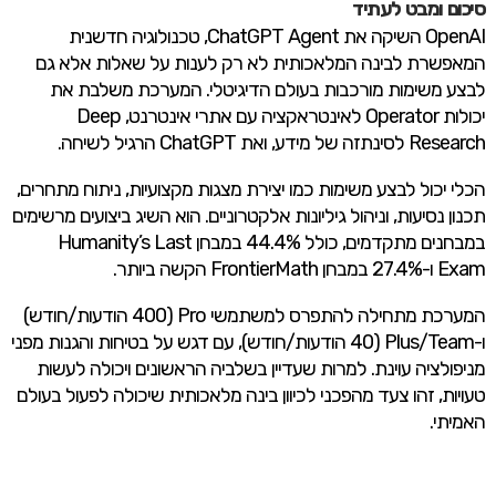
סיכום ומבט לעתיד
OpenAI השיקה את ChatGPT Agent, טכנולוגיה חדשנית
המאפשרת לבינה המלאכותית לא רק לענות על שאלות אלא גם
לבצע משימות מורכבות בעולם הדיגיטלי. המערכת משלבת את
יכולות Operator לאינטראקציה עם אתרי אינטרנט, Deep
Research לסינתזה של מידע, ואת ChatGPT הרגיל לשיחה.
הכלי יכול לבצע משימות כמו יצירת מצגות מקצועיות, ניתוח מתחרים,
תכנון נסיעות, וניהול גיליונות אלקטרוניים. הוא השיג ביצועים מרשימים
במבחנים מתקדמים, כולל 44.4% במבחן Humanity’s Last
Exam ו-27.4% במבחן FrontierMath הקשה ביותר.
המערכת מתחילה להתפרס למשתמשי Pro (400 הודעות/חודש)
ו-Plus/Team (40 הודעות/חודש), עם דגש על בטיחות והגנות מפני
מניפולציה עוינת. למרות שעדיין בשלביה הראשונים ויכולה לעשות
טעויות, זהו צעד מהפכני לכיוון בינה מלאכותית שיכולה לפעול בעולם
האמיתי.