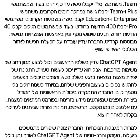
Team. משתמשי Pro יקבלו גישה עד סוף היום, בעוד שמשתמשי
Plus ו-Team יקבלו גישה במהלך הימים הקרובים. משתמשי
Enterprise ו-Education יקבלו גישה בשבועות הקרובים. משתמשי
Pro יקבלו 400 הודעות בחודש, בעוד שמשתמשים רגילים יקבלו 40
הודעות חודשיות, עם שימוש נוסף זמין באמצעות אפשרויות גמישות
מבוססות קרדיט. החברה עדיין עובדת על הפעלת הגישה לאזור
הכלכלי האירופי ושוויץ.
ChatGPT Agent עדיין בשלביו הראשונים ויכול לבצע מגוון רחב של
משימות מורכבות, אבל הוא עדיין יכול לעשות טעויות. התכונה של
יצירת מצגות נמצאת כרגע בשלב בטא, והפלטים יכולים לפעמים
להרגיש בסיסיים בעיצוב והפיניש שלהם, במיוחד כשמתחילים בלי
מסמך קיים. החברה התמקדה ביכולות הראשוניות של המודל
ביצירת חפצים שמארגנים מידע בזרימה ובפורמט המתאים למצגות,
עם אלמנטים כמו טקסט, תרשימים, תמונות וצורות שניתנים לעריכה
בקלות לאחר הייצוא.
למרות המגבלות הנוכחיות, החברה צופה שיפורים מתמשכים
ביעילות, העומק והרב-גוניות של ChatGPT Agent לאורך זמן, כולל