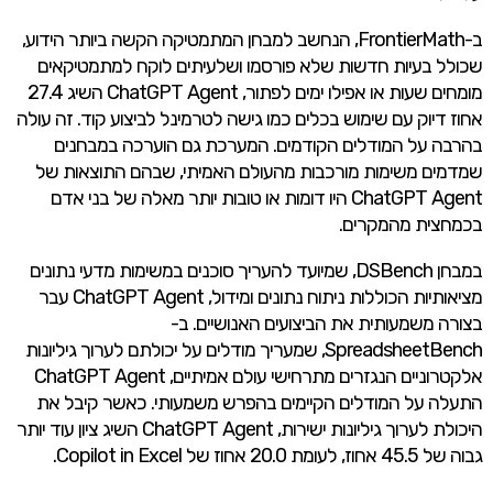
ב-FrontierMath, הנחשב למבחן המתמטיקה הקשה ביותר הידוע,
שכולל בעיות חדשות שלא פורסמו ושלעיתים לוקח למתמטיקאים
מומחים שעות או אפילו ימים לפתור, ChatGPT Agent השיג 27.4
אחוז דיוק עם שימוש בכלים כמו גישה לטרמינל לביצוע קוד. זה עולה
בהרבה על המודלים הקודמים. המערכת גם הוערכה במבחנים
שמדמים משימות מורכבות מהעולם האמיתי, שבהם התוצאות של
ChatGPT Agent היו דומות או טובות יותר מאלה של בני אדם
בכמחצית מהמקרים.
במבחן DSBench, שמיועד להעריך סוכנים במשימות מדעי נתונים
מציאותיות הכוללות ניתוח נתונים ומידול, ChatGPT Agent עבר
בצורה משמעותית את הביצועים האנושיים. ב-
SpreadsheetBench, שמעריך מודלים על יכולתם לערוך גיליונות
אלקטרוניים הנגזרים מתרחישי עולם אמיתיים, ChatGPT Agent
התעלה על המודלים הקיימים בהפרש משמעותי. כאשר קיבל את
היכולת לערוך גיליונות ישירות, ChatGPT Agent השיג ציון עוד יותר
גבוה של 45.5 אחוז, לעומת 20.0 אחוז של Copilot in Excel.