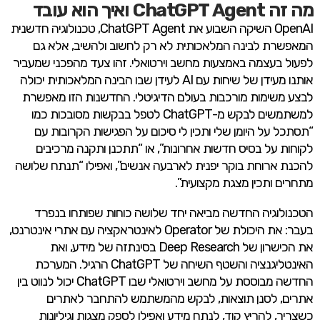
מה זה ChatGPT Agent ואיך הוא עובד
OpenAI השיקה השבוע את ChatGPT Agent, טכנולוגיה חדשנית
המאפשרת לבינה המלאכותית לא רק לחשוב ולהשיב, אלא גם
לפעול בעצמה באמצעות מחשב וירטואלי. זהו צעד מהפכני שמעביר
אותנו מעידן של שיחות עם AI לעידן שבו הבינה המלאכותית יכולה
לבצע משימות מורכבות בעולם הדיגיטלי. החדשנות הזו מאפשרת
למשתמשים לבקש מ-ChatGPT לטפל בבקשות מסובכות כמו
“תסתכל על היומן שלי ותכין לי סיכום על הפגישות הקרובות עם
לקוחות על בסיס חדשות אחרונות”, או “תתכנן ותקנה מרכיבים
להכנת ארוחת בוקר יפנית לארבעה אנשים”, ואפילו “תנתח שלושה
מתחרים ותכין מצגת מקצועית”.
הטכנולוגיה החדשה מביאה יחד שלושה כוחות שפותחו בנפרד
בעבר: את היכולת של Operator לאינטראקציה עם אתרי אינטרנט,
את הכישרון של Deep Research בסינתזה של מידע, ואת
האינטליגנציה והשטף השיחה של ChatGPT הרגיל. המערכת
החדשה מבוססת על מחשב וירטואלי שבו ChatGPT יכול לנווט בין
אתרים, לסנן תוצאות, לבקש מהמשתמש להתחבר לאתרים
כשצריך, להריץ קוד, לנתח מידע ואפילו לספק מצגות וגיליונות