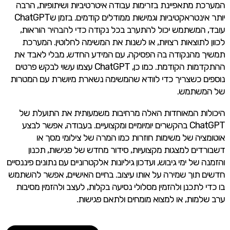
המערכת מתאפיינת בזרימות עבודה איטרטיביות ושיתופיות, הרבה
יותר אינטראקטיביות וגמישות ממודלים קודמים. בזמן שChatGPT
עובד, המשתמש יכול להתערב בכל נקודה כדי להבהיר הוראות,
לכוון לתוצאות רצויות, או לשנות את המשימה לחלוטין. המערכת
תמשיך מהנקודה בה הפסיקה, עם המידע החדש, מבלי לאבד את
ההתקדמות הקודמת. כמו כן, ChatGPT עצמו עשוי לבקש פרטים
נוספים כשצריך כדי לוודא שהמשימה נשארת מיושרת עם המטרות
של המשתמש.
היכולות המאוחדות האלה מרחיבות משמעותית את התועלת של
ChatGPT בהקשרים יומיומיים ומקצועיים. בעבודה, אפשר לבצע
אוטומציה של משימות חוזרות כמו המרה של צילומי מסך או
דשבורדים למצגות מקצועיות, סידור מחדש של פגישות, תכנון
והזמנה של ימי גיבוש, ועדכון גיליונות אלקטרוניים עם נתונים פיננסיים
חדשים תוך שמירה על אותו עיצוב. בחיים האישיים, אפשר להשתמש
בו כדי לתכנן ולהזמין מסלולי נסיעה בקלות, לעצב ולהזמין מסיבות
ערב שלמות, או למצוא מומחים ולתאם פגישות.