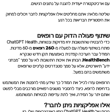
עם ארכיטקטורה ייעודית להגנה על נתונים רגישים.
שליטה מלאה: אתם מחליטים אילו אפליקציות לחבר ויכולים למחוק
את היסטוריית הבריאות בכל רגע
שיתוף פעולה הדוק עם רופאים
כדי להבטיח שהתשובות יהיו מדויקות ובטוחות, ChatGPT Health
פותח בשיתוף פעולה עם למעלה מ-
260 רופאים
מ-60 מדינות.
המודל עבר הערכה קפדנית באמצעות תקן חדש שנקרא
HealthBench
, הבוחן את איכות התשובות לא על סמך “מבחני
ידע” תיאורטיים, אלא על סמך סטנדרטים קליניים שרופאים
משתמשים בהם בפועל.
הרופאים עזרו לכייל את המודל כך שידע מתי להפנות את המשתמש
בדחיפות לרופא, כיצד להסביר מושגים רפואיים מורכבים מבלי לפשט
אותם יתר על המידה, ואיך לתת עדיפות לבטיחות המשתמש.
אילו אפליקציות ניתן לחבר?
הכוח של ChatGPT Health טמון באינטגרציות שלו. בין