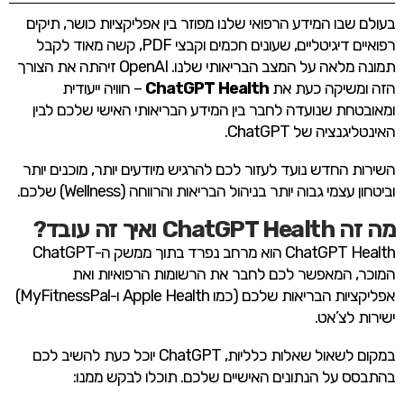
בעולם שבו המידע הרפואי שלנו מפוזר בין אפליקציות כושר, תיקים
רפואיים דיגיטליים, שעונים חכמים וקבצי PDF, קשה מאוד לקבל
תמונה מלאה על המצב הבריאותי שלנו. OpenAI זיהתה את הצורך
הזה ומשיקה כעת את
ChatGPT Health
– חוויה ייעודית
ומאובטחת שנועדה לחבר בין המידע הבריאותי האישי שלכם לבין
האינטליגנציה של ChatGPT.
השירות החדש נועד לעזור לכם להרגיש מיודעים יותר, מוכנים יותר
וביטחון עצמי גבוה יותר בניהול הבריאות והרווחה (Wellness) שלכם.
מה זה ChatGPT Health ואיך זה עובד?
ChatGPT Health הוא מרחב נפרד בתוך ממשק ה-ChatGPT
המוכר, המאפשר לכם לחבר את הרשומות הרפואיות ואת
אפליקציות הבריאות שלכם (כמו Apple Health ו-MyFitnessPal)
ישירות לצ’אט.
במקום לשאול שאלות כלליות, ChatGPT יוכל כעת להשיב לכם
בהתבסס על הנתונים האישיים שלכם. תוכלו לבקש ממנו: