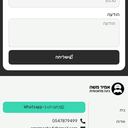
הודעה
שליחה
כתבו לנו ב-Whatsapp
בית
0547879499
אודות