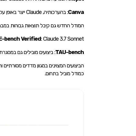
Canva
: בהערכותיה, Claude ייצר באופן עקבי קוד מוכן לסביבות ייצור, עם טעם עיצובי משופר והפחתה דרמטית בשגיאות.
המודל החדש גם קיבל תוצאות גבוהות במבחני
: Claude 3.7 Sonnet השיג תוצאות מובילות במדד זה, הבוחן את יכולת המודלים לפתור בעיות תוכנה מהעולם האמיתי.
-bench Verified
TAU-bench
: ביצועים מובילים גם במסגר
כמודל מוביל בתחום.