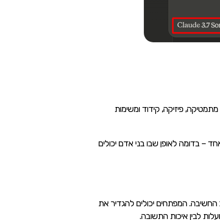
מתמטיקה, פיזיקה, קידוד ומשימות
 שילבה את שתי היכולות בתוך מודל אחד – בדומה לאופן שבו בני אדם יכולים
Claude 3.7 Son הוא השליטה המדויקת שהוא מעניק למשתמשי ה-API על תקציב החשיבה. המפתחים יכולים להגדיר את