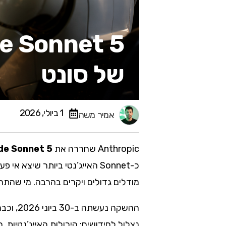
של סונט
1 ביולי, 2026
אמיר משה
Anthropic שחררה את
de Sonnet 5
כ-Sonnet האייג’נטי ביותר שי
מודלים גדולים ויקרים בהרבה. מי שהת
נצלול לחידושים: היכולות האייג’נטיות, הביצועים מול Opus, המחיר