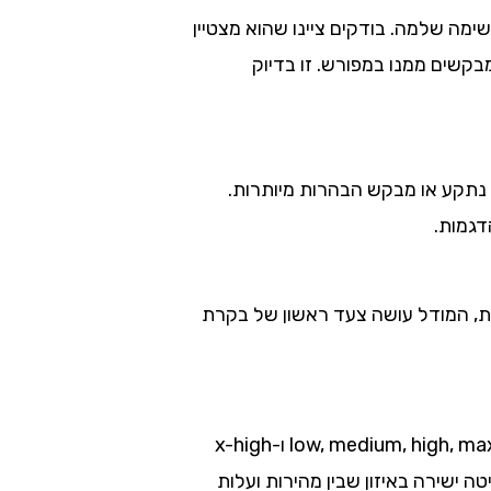
 משימה שלמה. בודקים ציינו שהוא מצטיין
קשים ממנו במפורש. זו בדיוק
 נתקע או מבקש הבהרות מיותרות.
ת, המודל עושה צעד ראשון של בקרת
אחד החידושים המעניינים הוא בקרת מאמץ נבחרת (reasoning effort). אפשר לבחור בין חמש רמות: low, medium, high, max ו-x-high
ה ישירה באיזון שבין מהירות ועלות