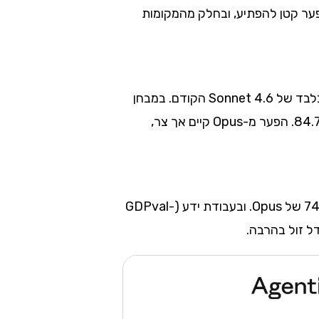
. Sonnet 5 לא מנצח את Opus 4.8 בכל מדד, אבל הפער קטן להפתיע, ובחלק מהמקומות
בקידוד אייג’נטי (SWE-bench Pro) Sonnet 5 מקבל 63.2%, לעומת 69.2% של Opus 4.8 ו-58.1% בלבד של Sonnet 4.6 הקודם. במבחן
OSWorld-Verified הוא מגיע ל-81.2% (מול 83.4% של Opus), ובחיפוש אייג’נטי BrowseComp ל-84.7%. הפער מ-Opus קיים אך צר,
יש מדדים שבהם Sonnet 5 גובר על Opus 4.8. ב-Terminal-Bench 2.1 הוא מקבל 80.4%, מעל 74.6% של Opus. ובעבודת ידע (GDPval-