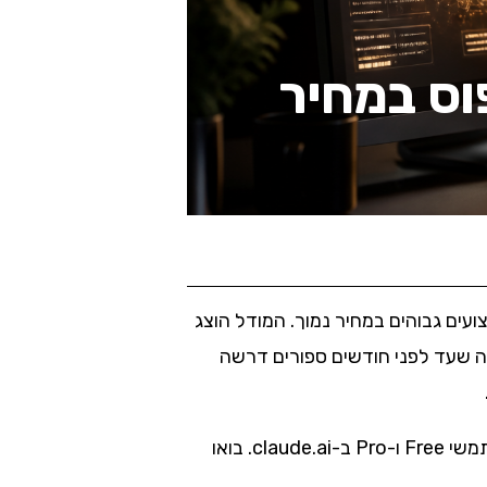
של אופוס במחיר
ועים גבוהים במחיר נמוך. המודל הוצג
 ברמה שעד לפני חודשים ספורים דרשה
ההשקה נעשתה ב-30 ביוני 2026, וכבר מהיום הראשון Sonnet 5 הפך למודל ברירת המחדל לכל משתמשי Free ו-Pro ב-claude.ai. בואו