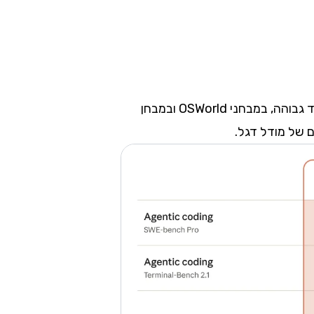
ברמת ה-x-high המקסימלית, Sonnet 5 מתפקד בערך בקו אחד עם Opus 4.8 ברמת מאמץ בינונית עד גבוהה, במבחני OSWorld ובמבחן