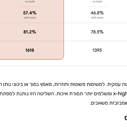
קית. למשימות פשוטות וחוזרות, מאמץ נמוך או בינוני נותן תו
שדורשות דיוק מרבי, מעלים ל-high או x-high ומשלמים יותר תמורת איכות. השליטה 
שמבזבזת משאבים.