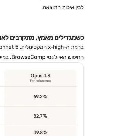
לבין איכות התוצאה.
כשמגדילים מאמץ, מתקרבים לאו
החיפוש האייג’נטי BrowseComp. במילים אחרות, כשצריך, אפשר לדחוף את המודל הזול לרמת ביצועים של מודל דגל.