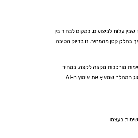
מו בדיוק בנקודה המתוקה שבין עלות לביצועים. במקום לבחור בין
ל וחלש למודל יקר וחזק, Sonnet 5 מציע רמת ביצועים שקרובה מאוד למודל הדגל Opus 4.8, אך בחלק קטן מהמחיר. זו בדיוק הסיבה
לבצע משימות מורכבות מקצה לקצה, במחיר
שמאפשר להריץ אותו בהיקף נרחב, משנה את המשוואה הכלכלית של אוטומציה מבוססת AI. זה בדיוק סוג המהלך שמאיץ את אימוץ ה-AI