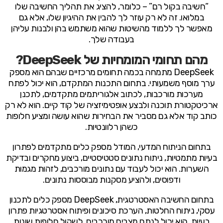
“חשיבה בקול רם” – כלומר, להציג את תהליך החשיבה שלו
במלואו. זה לא רק עוזר לך להבין את ההיגיון שלו, אלא גם
מאפשר לך ללמוד מהשיטות שהוא משתמש בהן ולבנות עליהן
בעבודה שלך.
מהם תחומי המומחיות של DeepSeek?
DeepSeek מתמחה בכמה תחומים מרכזיים שבהם הוא מספק
ערך מוסף משמעותי. בתחום התכנות המתקדם, הוא יכול לפתח
מערכות מורכבות, לכתוב אלגוריתמים מתקדמים, לתכנן
ארכיטקטורת תוכנה ולבצע אופטימיזציה של קוד קיים. הוא לא רק
כותב קוד אלא גם מסביר את הבחירות שהוא עושה ומציע חלופות
כשהן רלוונטיות.
בתחום הניתוח המדעי, המודל מספק כלים מתקדמים לפתרון
בעיות מתמטיות, ניתוח נתונים סטטיסטיים, ביצוע מחקרים ובדיקת
השערות. הוא יכול לעבוד עם נתונים מורכבים, לזהות מגמות
ודפוסים, ולהציע מסקנות מבוססות נתונים.
בתחום החשיבה האסטרטגית, DeepSeek מספק כלים לתכנון
עסקי, ניתוח החלטות, הערכת סיכונים ופיתוח אסטרטגיות פתרון
בעיות. הוא יכול לנתח מצבים מורכבים, לשקול חלופות שונות