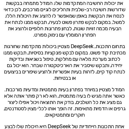
את יכולות החשיבה המתקדמות שלו. המודל מתמחה בבקשות
שדורשות חשיבה רב-שלבית ותהליכים לוגיים מורכבים, לכן כדאי
לנסח את הבקשות באופן שמאפשר לו להציג את היכולות הללו.
למשל, במקום לבקש פתרון פשוט לבעיה, תבקש ממנו לנתח את
הבעיה מכמה זוויות שונות, לבחון פתרונות חלופיים ולהציג את
הפתרון המומלץ עם נימוק מפורט.
בתחום התכנות, DeepSeek מצטיין ביכולות מתקדמות שחורגות
מכתיבת קוד פשוט. במקום לבקש פונקציות בסיסיות, תבקש ממנו
לכתוב מערכת מלאה עם מחלקות, טיפול בשגיאות ובדיקות
יחידה, ותבקש שיסביר את הארכיטקטורה שבחר. הוא יכול גם
לנתח קוד קיים, לזהות בעיות אפשריות ולהציע שיפורים בביצועים
או בבטיחות.
המודל מצטיין במיוחד בפתרון בעיות מתמטיות ומדעיות מורכבות.
כאשר אתה מגיש לו בעיה מתמטית, הוא לא רק פותר אותה אלא
גם מציג את כל השלבים, בודק את התוצאה ויכול אפילו ליצור
גרפים או הדמיות מתאימות. זה הופך אותו לכלי מצוין לסטודנטים,
חוקרים ומתמטיקאים.
אחת התכונות הייחודיות של DeepSeek היא היכולת שלו לבצע