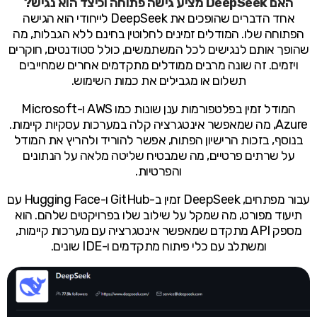
האם DeepSeek מציע גישה פתוחה וכיצד הוא נגיש?
אחד הדברים שהופכים את DeepSeek לייחודי הוא הגישה
הפתוחה שלו. המודלים זמינים לחלוטין בחינם ללא הגבלות, מה
שהופך אותם לנגישים לכל המשתמשים, כולל סטודנטים, חוקרים
ויזמים. זה שונה מרבים ממודלים מתקדמים אחרים שמחייבים
תשלום או מגבילים את כמות השימוש.
המודל זמין בפלטפורמות ענן שונות כמו AWS ו-Microsoft
Azure, מה שמאפשר אינטגרציה קלה במערכות עסקיות קיימות.
בנוסף, בזכות הרישיון הפתוח, אפשר להוריד ולהריץ את המודל
על שרתים פרטיים, מה שמבטיח שליטה מלאה על הנתונים
והפרטיות.
עבור מפתחים, DeepSeek זמין ב-GitHub ו-Hugging Face עם
תיעוד מפורט, מה שמקל על שילוב שלו בפרויקטים שלהם. הוא
מספק API מתקדם שמאפשר אינטגרציה עם מערכות קיימות,
ומשתלב עם כלי פיתוח מתקדמים ו-IDE שונים.