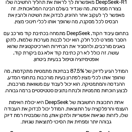
DeepSeek-R1 מאפשרות לך לראות את תהליך החשיבה שלו
בצורה מפורטת, מה שנדיר בעולם הבינה המלאכותית. זה
מאפשר לך לעקוב אחר ההיגיון, לבדוק את השיטה ולהבין את
הבסיס לכל מסקנה, מה שהופך אותו לכלי חינוכי מצוין.
בתחום עיבוד הקוד, DeepSeek מתמחה בכתיבת קוד מורכב עם
הסבר מפורט לכל חלק. הוא יכול לבנות מערכות שלמות, לתקן
באגים מורכבים, ולהסביר את הבחירות הארכיטקטוניות שהוא
עושה. זה כולל לא רק כתיבת קוד אלא גם ביקורת קוד,
אופטימיזציה וטיפול בבעיות ביטחון.
המודל הגיע לדיוק של 87.5% בבחינות מתמטיות מתקדמות, מה
שהופך אותו לכלי מצוין לפתרון בעיות מורכבות בתחומי המדע,
ההנדסה והמתמטיקה. הוא יכול לעבוד עם משוואות מורכבות,
לבצע הוכחות מתמטיות ולנתח נתונים סטטיסטיים ברמה גבוהה.
אחת התכונות החשובות של DeepSeek היא יכולת האימות
העצמי והרפלקציה על התוצאות. המודל יכול לבדוק את העבודה
שלו, לזהות שגיאות אפשריות ולתקן אותן, מה שמבטיח רמת דיוק
גבוהה יותר ומפחית את הסיכוי לתוצאות שגויות.