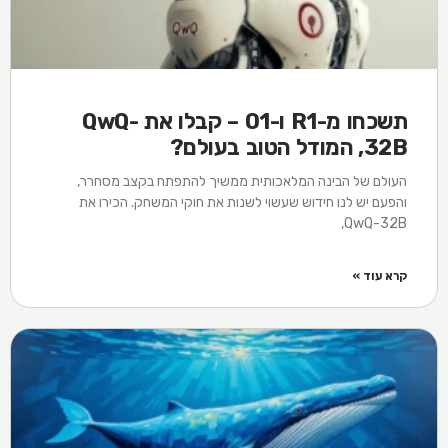
תשכחו מ-R1 ו-O1 – קבלו את QwQ-
32B, המודל הטוב בעולם?
העולם של הבינה המלאכותית ממשיך להתפתח בקצב מסחרר,
והפעם יש לנו חידוש שעשוי לשנות את חוקי המשחק. הכירו את
QwQ-32B,
קרא עוד »