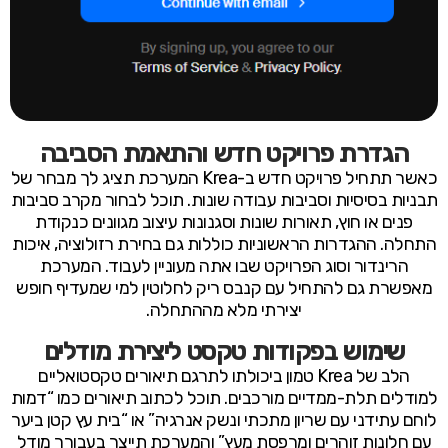
הגדרת פרויקט חדש והתאמת הסביבה
כאשר תתחיל פרויקט חדש ב-Krea המערכת תציג לך מבחר של
תבניות בסיסיות וסביבות עבודה שונות. תוכל לבחור מקרב סביבות
פנים או חוץ, תאורות שונות וסגנונות עיצוב מגוונים כנקודת
התחלה. ההגדרות הראשוניות כוללות גם בחירת רזולוציה, איכות
הרינדור וסוג הפרויקט שבו אתה מעוניין לעבוד. המערכת
מאפשרת גם להתחיל עם קנבס ריק לחלוטין למי שמעדיף חופש
יצירתי מלא מההתחלה.
שימוש בפקודות טקסט ליצירת מודלים
הלב של Krea טמון ביכולתו לתרגם תיאורים טקסטואליים
למודלים תלת-ממדיים מורכבים. תוכל לכתוב תיאורים כמו “דמות
לוחם עתידני עם שריון מתכתי ונשק אנרגיה” או “בית עץ קטן ביער
עם חלונות זוהרים ומרפסת מעץ” והמערכת תייצר בעבורך מודל