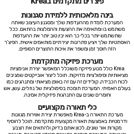
פיצ’רים מתקדמים בKrea
בינה מלאכותית ללמידת סגנונות
המערכת לומדת מההעדפות שלך ומסגנון העיצוב שאתה
משתמש בו ומתאימה את ההצעות וההמלצות בהתאם. ככל
שתשתמש יותר בכלי כך הוא יבין טוב יותר את ההעדפות
האסתטיות שלך ויציע פתרונות יצירתיים מותאמים אישית. הפיצ’ר
הזה חוסך זמן ומשפר את איכות התוצרים הסופיים.
מערכת פיזיקה מתקדמת
Krea כולל מנוע פיזיקה משוכלל המאפשר יצירת אנימציות
מציאותיות וסימולציות מדויקות. תוכל ליצור אובייקטים שמגיבים
לכוח הכבידה, קולידים זה עם זה באופן מציאותי ומתנהגים כמו
בעולם האמיתי. המערכת תומכת בסימולציות של נוזלים, עשן, אש
וחומרים שונים עם התנהגות פיזיקלית אמינה.
כלי תאורה מקצועיים
מערכת התאורה ב-Krea מאפשרת יצירת אווירות מגוונות
ודרמטיות באמצעות תאורה מקצועית מתקדמת. תוכל להוסיף
מקורות אור שונים, לכוון אותם בדיוק ולהתאים את הצבע