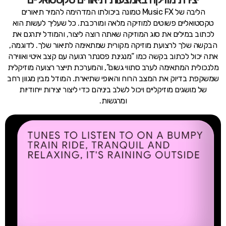
הליבה של Music FX טמונה ביכולתו המדהימה להמיר תיאורים
טקסטואליים פשוטים למוזיקה מלאה ומורכבת. כל שעליך לעשות הוא
לכתוב במילים את סוג המוזיקה שאתה רוצה ליצור, והמודל יתרגם את
הבקשה שלך לרצועת מוזיקה מקורית שמתאימה לתיאור שלך. לדוגמה,
אתה יכול לכתוב בקשה כמו “מנגינת פסנתר רגועה עם קצב איטי ואווירה
מלנכולית המתאימה לערב סתווי גשום”, והמערכת תייצר רצועה מוזיקלית
שמשקפת בדיוק את המצב הרוח והאופי שתיארת. המודל מבין מגוון רחב
של מושגים מוזיקליים ויכול לשלב ביניהם כדי ליצור יצירות ייחודיות
ומרגשות.