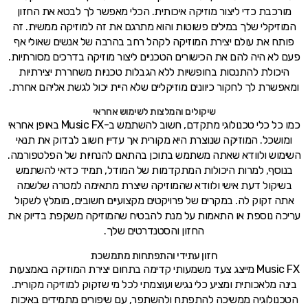
מורכבת כדי ליצור מוזיקה איכותית. הכלי מאפשר לך לבטא את החזון
המוזיקלי שלך במילים פשוטות והוא מתרגם את זה למוזיקה ממשית. זה
פותח את עולם יצירת המוזיקה לקהל רחב בהרבה של אנשים שאולי אף
פעם לא היה להם את הכישורים הטכניים ליצור מוזיקה בדרכים מסורתיות.
היכולת להתנסות בחופשיות ללא הגבלות טכניות משחררת יצירתיות
ומאפשרת לך לחקור כיוונים מוזיקליים שלא היית יכול לגשת אליהם אחרת.
שיקולים והמלצות לשימוש אחראי
כמו כל כלי טכנולוגי מתקדם, חשוב להשתמש ב-Music FX באופן אחראי
ומושכל. המוזיקה שנוצרת היא מקורית אך עדיין חשוב לבדוק את תנאי
השימוש ולוודא שאתה משתמש בתוכן בהתאם להנחיות של הפלטפורמה.
בנוסף, למרות היכולות המתקדמות של המודל, תמיד כדאי להשתמש
בשיקול דעת אישי ולוודא שהמוזיקה שיצרת מתאימה למטרה שלשמה
אתה זקוק לה. במקרים של פרויקטים מקצועיים חשובים, מומלץ לשקול
עריכה נוספת או התאמות על מנת להבטיח שהמוזיקה משקפת בדיוק את
החזון והסטנדרטים שלך.
חזון עתידי והתפתחות מתמשכת
Music FX מייצג צעד משמעותי קדימה בתחום יצירת המוזיקה באמצעות
בינה מלאכותית ומציע כלי נגיש ועוצמתי לכל מי שזקוק למוזיקה מקורית.
הטכנולוגיה ממשיכה להתפתח ולהשתפר, עם שיפורים מתמידים באיכות