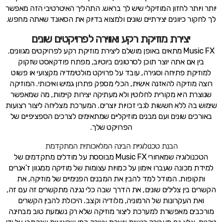
יותר ויותר לחזון המוזיקלי שיש לך בראש. התהליך האיטרטיבי הזה מאפשר
לך לחקור כיוונים יצירתיים שונים ולמצוא בדיוק את הסאונד שאתה מחפש.
יצירת מוזיקת רקע ואווירה לפרויקטים שונים
Music FX מתאים באופן מושלם ליצירת מוזיקת רקע לפרויקטים מגוונים.
בין אם אתה יוצר תוכן לסרטונים ביוטיוב, מפתח פודקאסט שזקוק
למוזיקת פתיחה וסגירה, עובד על פרויקט מולטימדיה מקצועי או פשוט
רוצה מוזיקה להאזנה אישית, הכלי מספק פתרון גמיש ואיכותי. המוזיקה
שנוצרת היא מקורית לחלוטין ולא מעתיקה יצירות קיימות, מה שמאפשר
שימוש בה ללא חששות לגבי זכויות יוצרים. המערכת מצליחה ליצור רצועות
באורכים שונים ועם מבנים מוזיקליים שמתאימים לצרכים הספציפיים של
הפרויקט שלך.
הבנת טכנולוגיית הבינה המלאכותית המתקדמת
הטכנולוגיה שמאחורי Music FX מבוססת על מודלים מתקדמים של
למידת מכונה שעברו אימון על כמויות עצומות של מוזיקה ממגוון ז’אנרים
ותקופות. המודל למד להבין את המבנים הפנימיים של מוזיקה, את
הקשרים בין צלילים שונים, את הדרך שבה כלי נגינה מתקשרים זה עם זה,
ואת העקרונות של הרמוניה, מלודיה וקצב. היכולת להבין הקשרים
מורכבים מאפשרת למערכת ליצור מוזיקה שלא רק נשמעת טוב מבחינה