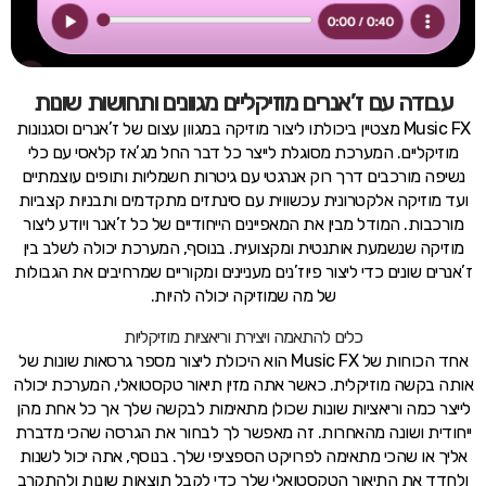
עבודה עם ז’אנרים מוזיקליים מגוונים ותחושות שונות
Music FX מצטיין ביכולתו ליצור מוזיקה במגוון עצום של ז’אנרים וסגנונות
מוזיקליים. המערכת מסוגלת לייצר כל דבר החל מג’אז קלאסי עם כלי
נשיפה מורכבים דרך רוק אנרגטי עם גיטרות חשמליות ותופים עוצמתיים
ועד מוזיקה אלקטרונית עכשווית עם סינתזים מתקדמים ותבניות קצביות
מורכבות. המודל מבין את המאפיינים הייחודיים של כל ז’אנר ויודע ליצור
מוזיקה שנשמעת אותנטית ומקצועית. בנוסף, המערכת יכולה לשלב בין
ז’אנרים שונים כדי ליצור פיוז’נים מעניינים ומקוריים שמרחיבים את הגבולות
של מה שמוזיקה יכולה להיות.
כלים להתאמה ויצירת וריאציות מוזיקליות
אחד הכוחות של Music FX הוא היכולת ליצור מספר גרסאות שונות של
אותה בקשה מוזיקלית. כאשר אתה מזין תיאור טקסטואלי, המערכת יכולה
לייצר כמה וריאציות שונות שכולן מתאימות לבקשה שלך אך כל אחת מהן
ייחודית ושונה מהאחרות. זה מאפשר לך לבחור את הגרסה שהכי מדברת
אליך או שהכי מתאימה לפרויקט הספציפי שלך. בנוסף, אתה יכול לשנות
ולחדד את התיאור הטקסטואלי שלך כדי לקבל תוצאות שונות ולהתקרב