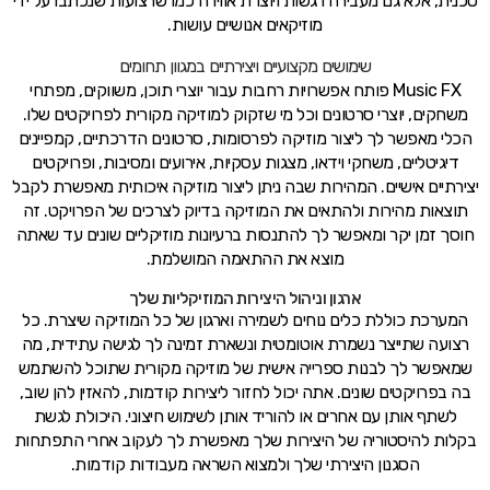
טכנית, אלא גם מעבירה רגשות ויוצרת אווירה כמו שרצועות שנכתבו על ידי
מוזיקאים אנושיים עושות.
שימושים מקצועיים ויצירתיים במגוון תחומים
Music FX פותח אפשרויות רחבות עבור יוצרי תוכן, משווקים, מפתחי
משחקים, יוצרי סרטונים וכל מי שזקוק למוזיקה מקורית לפרויקטים שלו.
הכלי מאפשר לך ליצור מוזיקה לפרסומות, סרטונים הדרכתיים, קמפיינים
דיגיטליים, משחקי וידאו, מצגות עסקיות, אירועים ומסיבות, ופרויקטים
יצירתיים אישיים. המהירות שבה ניתן ליצור מוזיקה איכותית מאפשרת לקבל
תוצאות מהירות ולהתאים את המוזיקה בדיוק לצרכים של הפרויקט. זה
חוסך זמן יקר ומאפשר לך להתנסות ברעיונות מוזיקליים שונים עד שאתה
מוצא את ההתאמה המושלמת.
ארגון וניהול היצירות המוזיקליות שלך
המערכת כוללת כלים נוחים לשמירה וארגון של כל המוזיקה שיצרת. כל
רצועה שתייצר נשמרת אוטומטית ונשארת זמינה לך לגישה עתידית, מה
שמאפשר לך לבנות ספרייה אישית של מוזיקה מקורית שתוכל להשתמש
בה בפרויקטים שונים. אתה יכול לחזור ליצירות קודמות, להאזין להן שוב,
לשתף אותן עם אחרים או להוריד אותן לשימוש חיצוני. היכולת לגשת
בקלות להיסטוריה של היצירות שלך מאפשרת לך לעקוב אחרי התפתחות
הסגנון היצירתי שלך ולמצוא השראה מעבודות קודמות.