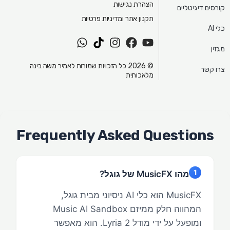
הצהרת נגישות
קורסים דיגיטליים
תקנון אתר ומדיניות פרטיות
כלי AI
W
T
I
F
Y
מגזין
h
i
n
a
o
a
k
s
c
u
© 2026 כל הזכויות שמורות לאמיר משה בינה
צרו קשר
t
t
t
e
t
מלאכותית
s
o
a
b
u
a
k
g
o
b
p
r
o
e
p
a
k
m
Frequently Asked Questions
1
מהו MusicFX של גוגל?
MusicFX הוא כלי AI ניסיוני מבית גוגל,
המהווה חלק ממיזם Music AI Sandbox
ומופעל על ידי מודל Lyria 2. הוא מאפשר