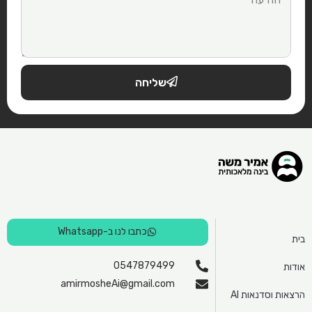
שליחה
כתבו לנו ב-Whatsapp
בית
0547879499
אודות
amirmosheAi@gmail.com
הרצאות וסדנאות AI