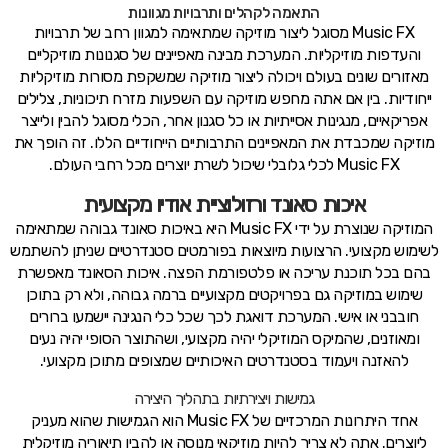
התאמה לקהלים ותרבויות מגוונות
Music FX מסוגל ליצור מוזיקה שמתאימה למגוון רחב של תרבויות
והעדפות מוזיקליות. המערכת מבינה מאפיינים של סגנונות מוזיקליים
מאזורים שונים בעולם ויכולה ליצור מוזיקה שמשקפת מסורות מוזיקליות
ייחודיות. בין אם אתה מחפש מוזיקה עם השפעות מזרח תיכוניות, צלילים
אפריקאיים, מנגינות אסייתיות או כל סגנון אחר, הכלי מסוגל להבין ולייצר
מוזיקה שמכבדת את המאפיינים התרבותיים הייחודיים הללו. זה הופך את
Music FX לכלי גלובלי שיכול לשרת יוצרים מכל רחבי העולם.
איכות סאונד ורזולוציית אודיו מקצועית
המוזיקה שנוצרת על ידי Music FX היא באיכות סאונד גבוהה שמתאימה
לשימוש מקצועי. הרצועות מיוצאות בפורמטים סטנדרטיים שניתן להשתמש
בהם בכל תוכנת עריכה או פלטפורמת הפצה. איכות הסאונד מאפשרת
שימוש במוזיקה גם בפרויקטים מקצועיים ברמה גבוהה, ולא רק בתוכן
חובבני או אישי. המערכת דואגת לכך שכל כלי הנגינה יישמעו ברורים
ומאוזנים, שהמיקס המוזיקלי יהיה מקצועי, ושהתוצר הסופי יהיה נעים
להאזנה ויעמוד בסטנדרטים האיכותיים שמצופים מתוכן מקצועי.
גמישות ויצירתיות בתהליך היצירה
אחד היתרונות המרכזיים של Music FX הוא הגמישות שהוא מעניק
ליוצרים. אתה לא צריך להיות מוזיקאי מנוסה או להבין תיאוריה מוזיקלית