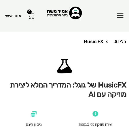
Menu
0
עגלת
אזור אישי
קניות
כלי AI
Music FX
MusicFX של גוגל: המדריך המלא ליצירת
מוזיקה עם AI
יצירת מוזיקה לפי סגנונות
ניסיון חינם