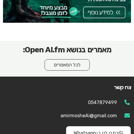
מאמרים בנושא Open AI.fm:
לכל המאמרים
צרו קשר
0547879499
amirmosheAi@gmail.com
כתבו לנו ב-Whatsapp