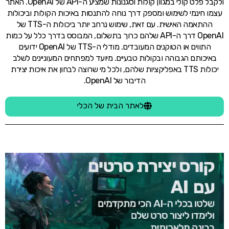
ולקבל פלט קולי במגוון קולות וסגנונות שמציע ה-API של OpenAI. האתר
עצמו חינמי לשימוש ומספק דרך נוחה להתנסות באיכות הקולות וביכולות
ההתאמה האישית. עם זאת, שימוש נרחב יותר ביכולות ה-TTS של
OpenAI דרך ה-API שלהם כרוך בתשלום, המבוסס בדרך כלל על כמות
התווים או הטוקנים המעובדים. מודלי ה-TTS של OpenAI ידועים
באיכותם הגבוהה ובקולות טבעיים. מיועד למפתחים המעוניינים לשלב
יכולות TTS באפליקציות שלהם, ולכל מי שרוצה לבחון את איכות יצירת
הדיבור של OpenAI.
לאתר הבית של הכלי