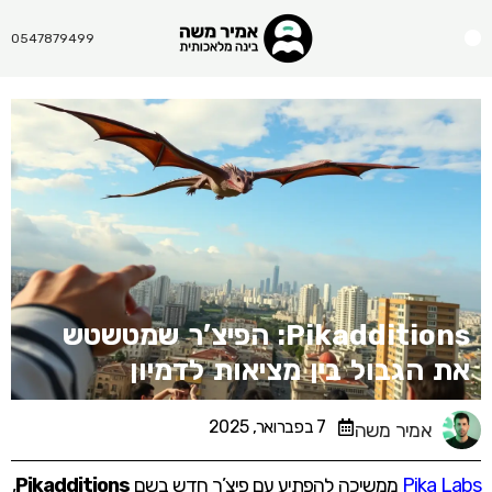
Menu
0547879499
Pikadditions: הפיצ’ר שמטשטש
את הגבול בין מציאות לדמיון
7 בפברואר, 2025
אמיר משה
Pika Labs
ממשיכה להפתיע עם פיצ’ר חדש בשם
Pikadditions
,