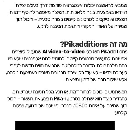
שמביא לראשונה יכולות אינטגרציה פורצות דרך בעולם יצירת
הווידאו באמצעות בינה מלאכותית. הפיצ’ר מאפשר להוסיף דמויות,
חפצים ואובייקטים לסרטונים קיימים בצורה טבעית – והכול תוך
שמירה על האודיו המקורי והתאמת הסצנה לרקע.
מה זה Pikadditions?
Pikadditions הוא כלי
AI video-to-video
שמעניק ליוצרים
אפשרות להעשיר סרטונים קיימים ולהוסיף להם אלמנטים שלא היו
בהם מלכתחילה. מדובר בטכנולוגיה שמביאה חוויה חדשה לגמרי
לעריכת וידאו – לא עוד רק יצירת סרטונים מאפס באמצעות טקסט,
אלא שילוב חכם של דמיון ומציאות.
המשתמשים יכולים לבחור דמות או חפץ מכל תמונה שברשותם,
להגדיר כיצד הוא ישתלב בסרטון, ו-Pika תבצע את השאר – הכול
תוך שמירה על איכות 1080p, סנכרון מושלם של תנועה, וצילום
קולנועי.