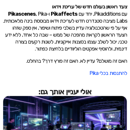
צעד ראשון בעולם חדש של עריכת וידאו
עם Pikadditions, יחד עם
Pikaffects
ו-
, Pika
Pikascenes
Labs מציבה סטנדרט חדש לעריכת וידאו מבוססת בינה מלאכותית.
אף על פי שהטכנולוגיה עדיין בשלבי פיתוח ושיפור, אין ספק שזהו
הצעד הראשון לקראת מהפכה של ממש – שבה כל אחד, ללא ידע
טכני, יכול לשלב עצמו בסצנות אייקוניות, לשנות רקעים בצורה
דינמית, ולהוסיף אפקטים הוליוודיים בלחיצת כפתור.
האם זה מושלם? עדיין לא. האם זה פורץ דרך? בהחלט.
להתנסות בכלי Pika
אולי יעניין אותך גם: