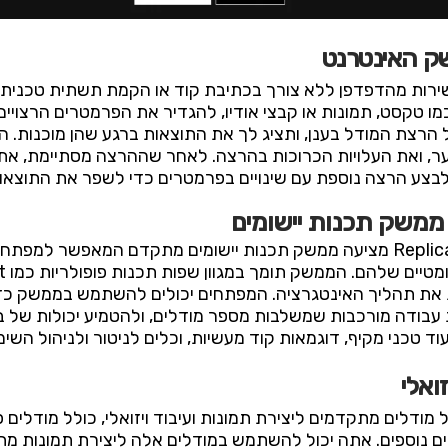
ק האינטרנט
מודל ישירות מהדפדפן ללא צורך בכתיבת קוד או הקמת תשתית טכני
 טקסט, תמונות או קבצי אודיו, להגדיר את הפרמטרים הרצויים
רצת המודל בענן, ותציג לך את התוצאות ברגע שהן מוכנות. ה
 ואת העלויות הכרוכות בהרצה. לאחר שההרצה מסתיימת, אתה 
 לבצע הרצה נוספת עם שינויים בפרמטרים כדי לשפר את התוצאו
ממשק תכנות יישומים
מעבר לממשק האינטרנט הידידותי, Replicate מציעה ממשק תכנות יישומים מתק
 את תהליך האינטגרציה. המפתחים יכולים להשתמש בממשק כדי 
ות עבודה מורכבות שמשלבות מספר מודלים, ולהטמיע יכולות של 
 טכני מקיף, דוגמאות קוד מעשיות, וכלים לניטור ולניהול השימו
ואלי
D, ומודלים מתמחים נוספים. אתה יכול להשתמש במודלים אלה ליצירת תמונ