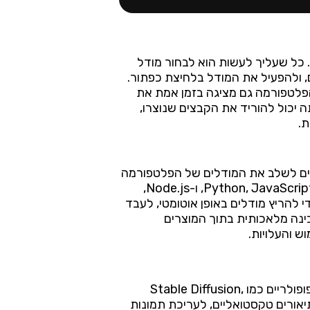
ת. כל שעליך לעשות הוא לבחור מודל
, ולהפעיל את המודל בלחיצת כפתור.
פלטפורמה גם מציגה בזמן אמת את
יכול להוריד את הקבצים שנוצרו,
ת.
דם המאפשר למפתחים לשלב את המודלים של הפלטפורמה
באפליקציות, אתרי אינטרנט, וכלים אוטומטיים שלהם. הממשק תומך במגוון שפות תכנות פופולריות כמו Python, JavaScript, ו-Node.js,
להריץ מודלים באופן אוטומטי, לעבד
בינה מלאכותית בתוך המוצרים
ש והעלויות.
Replicate מספקת גישה למגוון רחב של מודלים מתקדמים ליצירת תמונות ועיבוד ויזואלי, כולל מודלים פופולריים כמו Stable Diffusion,
ות מתיאורים טקסטואליים, לעריכת תמונות