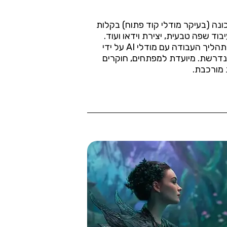
 לאמן (fine-tune) ולפרוס מודלי למידת מכונה (בעיקר מודלי קוד פתוח) בקלות
עיבוד שפה טבעית, יצירת וידאו ועוד.
מפתחים יכולים גם להעלות ולפרוס מודלים משלהם באמצעות כלי בשם “Cog”. Replicate מפשטת את תהליך העבודה עם מודלי AI על ידי
 הנדרשת. מיועדת למפתחים, חוקרים