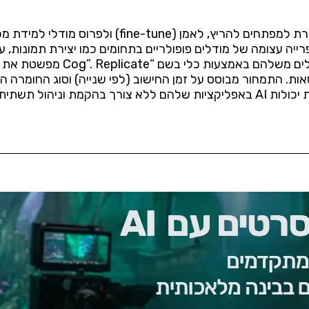
Replicate היא פלטפורמת ענן המאפשרת למפתחים להריץ,
רחת ספרייה עצומה של מודלים פופולריים בתחומים כמו יצירת תמונות, 
רסאות. התמחור מבוסס על זמן החישוב (לפי שנייה) וסוג החומרה
הול תשתית מורכבת.