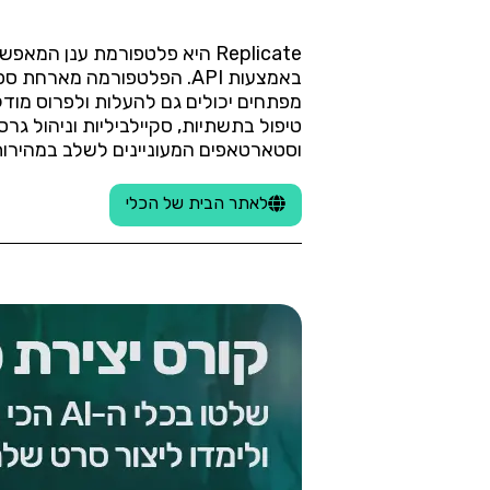
באמצעות API. הפלטפורמה מא
טיפול בתשתיות, סקיילביליות וניהול ג
וסטארטאפים המעוניינים לשלב במהירות יכולות AI באפליקציות שלהם ללא צורך בהקמת וני
לאתר הבית של הכלי