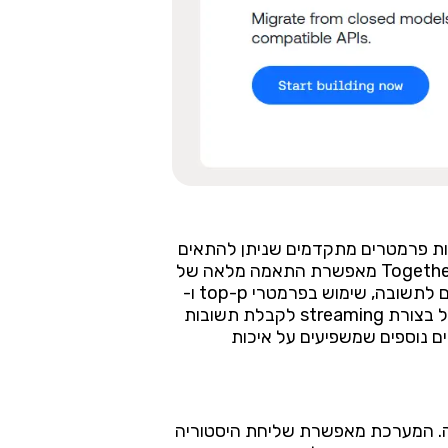
ת המודלים באמצעות פרמטרים מתקדמים שניתן להתאים
לצרכים הספציפיים של כל משימה. בניגוד לשירותים אחרים שמציעים שליטה מוגבלת על התוצאות, Together AI מאפשרת התאמה מלאה של
פרמטרים כמו הטמפרטורה שקובעת את רמת היצירתיות והאקראיות בתגובות, הגדרת מקסימום אסימונים לתשובה, שימוש בפרמטרי top-p ו-
top-k לשליטה בהסתברויות, והגדרת רצפי עצירה מותאמים אישית. המערכת מאפשרת גם שימוש במודל בצורת streaming לקבלת תשובות
טה בפרמטרים נוספים שמשפיעים על איכות
אקציה. המערכת מאפשרת שליחת היסטוריה