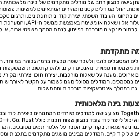
המרכזי של Together AI הוא מתן גישה למגוון רחב של מודלים מתקדמים של בינ
שונות, החל ממודלים קטנים ומהירים המתאימים למשימות פשוטות 
בתחומי העיבוד השפתי, יצירת קוד, ניתוח נתונים, ותרגום טקס
המודל המתאים ביותר לצרכים שלך, 
תוב פונקציה מורכבת בפייתון, לנתח מסמך משפטי ארוך, או לייצר
רמה מתקדמת
ישה למודלים המסוגלים להבין ולעבד שפה טבעית ברמה גבוהה במיוחד
ת משמעויות סמויות ונואנסים דקים, ולהפיק תשובות שמשקפות
ם ארוכים, מענה על שאלות מורכבות, יצירת תוכן יצירתי ומקורי,
יחסים במסמכים. המודלים מסוגלים גם לשמור על הקשר לאורך שיחו
ת גם במהלך אינטראקציות מורכבות ומתמשכות.
צעות בינה מלאכותית
מעבר ליכולות עיבוד שפה טבעית, Together AI מציע גישה למודלים מיוחדים המתמחים
כמו ניפוי שגאות בקוד קיים, הסבר על אלגוריתמים מסובכים, ה
ים של קוד קיים. המודלים מבינים מושגים מתקדמים בתכנות ומסוג