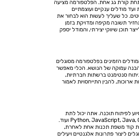
ה מלאכותית תחת קורת גג אחת. הפלטפורמה מציעה
ועד מודלים ענקיים ועוצמתיים
טים. כל שעליך לעשות הוא לבחור את
לשלוח אליו שאלה או משימה באמצעות ממשק ה-API, והמערכת תחזיר תשובה מקיפה ומדויקת בזמן
 תוכן שיווקי יצירתי, והמודל יספק
. המודלים הזמינים בפלטפורמה מסוגלים
 הבנה עמוקה של הנושא. הכלי מאפשר
 ניתוח סנטימנט ברשתות חברתיות,
ת ארוכות, להבין התייחסויות לאמור
 ביצירת קוד ובסיוע לפיתוח תוכנה. אתה יכול לתת
למודל תיאור של פונקציונליות רצויה, והוא יכול לייצר קוד עובד במגוון שפות תכנות כולל Python, JavaScript, Java, C++, Go, Rust ועוד.
מרת קוד משפת תכנות אחת לאחרת,
לים ליצור פתרונות אלגנטיים ויעילים