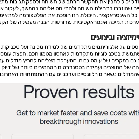
ל יכול להבין את ההקשר הרחב של השיחה ולספק תגובות מתא
יים שהוזכרו בתחילת השיחה ולהתייחס אליהם בהמשך, לעקוב אח
ך כל האינטראקציה. היכולת הזו הופכת את הפלטפורמה למתאימה 
, ומערכות תמיכה אינטראקטיביות שדורשות הבנה מעמיקה של ה
יזציה וביצועים
ם הזמינים ב-Together AI מתבססים על אלגוריתמים מתקדמים של למידת מכונה וע
שתמשת בטכנולוגיות מתקדמות לאחסון מטמון חכם, הפצת עומס ד
ם גם במקרים של עומס גבוה. המערכת מצליחה להריץ מודלים ענק
והה של התוצרים ועמידה בסטנדרטים המחמירים ביותר של דיוק ו
מודלים נשארים רלוונטיים ועדכניים עם ההתפתחויות האחרונו