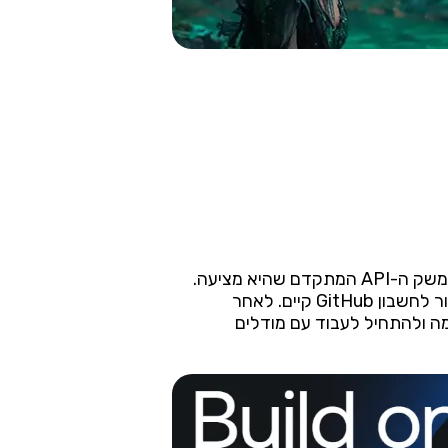
כדי להתחיל להשתמש ב-Together AI, עליך לגשת לאתר הרשמי של הפלטפורמה או להתחבר דרך ממשק ה-API המתקדם שהיא מציעה.
המערכת דורשת יצירת חשבון מפתח אישי, שניתן לבצע באמצעות כתובת אימייל תקפה או באמצעות חיבור לחשבון GitHub קיים. לאחר
 של הפלטפורמה ולהתחיל לעבוד עם מודלים