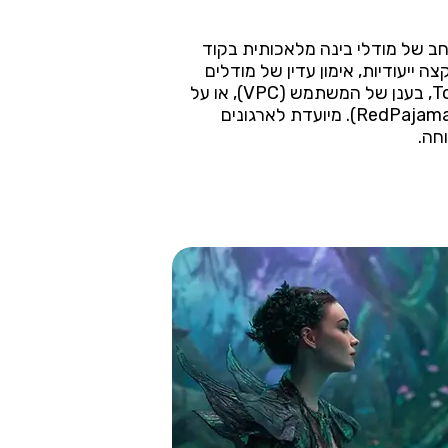
ן רחב של מודלי בינה מלאכותית בקוד
ים (inference) דרך API ללא שרת (serverless) או נקודות קצה ייעודיות, אימון עדין של מודלים
(כולל LoRa ואימון מלא), ופריסה של מודלים מותאמים אישית. היא תומכת בפריסה בענן של Together AI, בענן של המשתמש (VPC), או על
אשכולות GPU ייעודיים. Together AI גם תורמת לקהילת הקוד הפתוח (למשל, עם מאגר הנתונים RedPajama-V2). מיועדת לארגונים