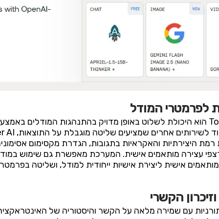
 לפרמטרי המודל
אחד הפיצ’רים הייחודיים של Together AI הוא היכולת לשלוט באופן מדויק בהתנהגו
זמן אמת, הגדרת system prompts מותאמים אישית ליצירת אישיות ייחודית למודל, ושלי
זיכרון הקשרי
שיחות רב-תורניות עם שמירה מלאה על הקשר והיסטוריה של האינטר