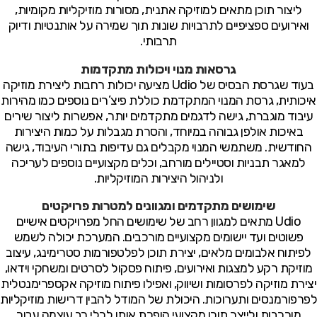
ליצור תוכן מתאים למוזיקה אתנית, מסורות מוזיקליות מקומיות,
ואירועים ספציפיים לתרבויות שונות תוך שמירה על אותנטיות ודיוק
תרבותי.
גרסאות מנוי ויכולות מתקדמות
בעוד שגרסת הבסיס של Udio מציעה יכולות רחבות ליצירת מוזיקה
איכותית, גרסת המנוי המתקדמת כוללת פיצ’רים נוספים כמו מהירות
עיבוד מוגברת, גישה לדגמים מתקדמים יותר, אפשרות ליצור שירים
באיכות אולפן גבוהה במיוחד, והסרת מגבלות על כמות היצירות
החודשית. משתמשי המנוי מקבלים גם עדיפות בתורי העיבוד, גישה
למאגר תבניות וסטיילים מורחב, וכלים מקצועיים נוספים לעריכה
ולניהול היצירות המוזיקליות.
שימושים מתקדמים ומגוונים למטרות פרויקטים
Udio מתאים למגוון רחב של שימושים החל מפרויקטים אישיים
פשוטים ועד יישומים מקצועיים מורכבים. המערכת יכולה לשמש
לפיתוח אלבומים מלאים, יצירת תוכן לפלטפורמות סטרימינג, עיצוב
מוזיקת רקע למצגות ואירועים, פיתוח פסקול לסרטים ומשחקי וידאו,
יצירת מוזיקה לפרסומות ושיווק, ואפילו פיתוח מוזיקה אקספרימנטלית
לפרפורמנסים ותערוכות. היכולת של המודל להבין דרישות מוזיקליות
מורכבות ולייצר תוכן מקצועי הופכת אותו לכלי רב עוצמה עבור