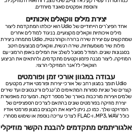
כמו הסרת רעשי רקע לא רצויים, שינוי מצב רוח ואווירה מוזיקלית,
והוספת אפקטים סאונד מיוחדים.
יצירת מילים ווקאלים איכותיים
אחד הפיצ’רים הייחודיים של Udio הוא יכולתו המתקדמת ליצור
מילים איכותיות ווקאלים מקצועיים. בניגוד למודלים אחרים
שמתקשים עם יצירת שירה ברורה וקוהרנטית, Udio מתמחה ביצירת
מילות שיר משמעותיות, שירה רגשית, וווקאלים מבוצעים היטב
בסגנונות שונים. המודל מסוגל לשלב את המילים באופן הרמוני עם
המוזיקה, ליצור מבנה פזמון וקטעים מתקדמים, ולהתאים את הביצוע
הווקאלי לז’אנר המוזיקלי הרצוי.
עבודה במגוון אורכי זמן ופורמטים
Udio תומך במגוון רחב של אורכי יצירות ופורמטי אודיו, מקטעים
קצרים של שניות ספורות המתאימים לג’ינגלים ורינגטונים ועד שירים
שלמים ויצירות מורכבות באורך של מספר דקות. המערכת מאפשרת
יצירת מוזיקה בפורמטים שונים בהתאם לצרכים הספציפיים של
הפרויקט שלך. כמו כן, ניתן לייצא את הקבצים במגוון פורמטי אודיו
כולל MP3, WAV, ו-FLAC לצרכי עריכה נוספת או שימוש מסחרי.
אלגוריתמים מתקדמים להבנת הקשר מוזיקלי