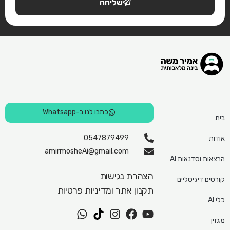
שליחה
כתבו לנו ב-Whatsapp
בית
0547879499
אודות
amirmosheAi@gmail.com
הרצאות וסדנאות AI
הצהרת נגישות
קורסים דיגיטליים
תקנון אתר ומדיניות פרטיות
כלי AI
W
T
I
F
Y
מגזין
h
i
n
a
o