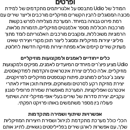
ופרטים
המודל של Udio מתבסס על אלגוריתמים מתקדמים של למידת
מכונה המסוגלים להבין הקשרים מוזיקליים מורכבים ולייצר שירים עם
רמת פירוט גבוהה במיוחד. המערכת מצליחה לפרש בקשות
מורכבות הכוללות מספר אלמנטים מוזיקליים, תזמורות מלאות,
הרמוניות משוכללות, ומקצבים מורכבים. האלגוריתם לומד מתוך
מיליוני יצירות מוזיקליות ומסוגל ליצור תוכן מקורי ויצירתי שאינו
מעתיק שירים קיימים אלא מפתח יצירות מוזיקה חדשות לחלוטין.
כלים ייחודיים לאמנים ולמקצועות מוזיקליים
Udio מציע פיצ’רים מיוחדים המיועדים לאמנים, מפיקים ולמקצועות
מוזיקליים. אלה כוללים יצירת אינטרואים והקדמות לפודקאסטים,
עיצוב ג’ינגלים למותגים, פיתוח קונספטים מוזיקליים לפרויקטים,
יצירת מוזיקת רקע לסרטים ומשחקים, ופיתוח תוכן אודיו לאתרי
אינטרנט ואפליקציות. המערכת מאפשרת שמירת פרופילי סגנון
עקביים, יצירת סדרות של שירים בעלי אופי מוזיקלי זהה, ושיתוף
פעולה בין מספר משתמשים באותו פרויקט הפקתי.
אפשרויות שיתוף ושמירה מתקדמות
הכלי כולל מערכת מתקדמת לניהול ושמירת היצירות המוזיקליות
שלך, עם אפשרות לארגן שירים בפלייליסטים נושאיים, לתייג אותם