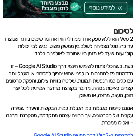
לסיכום
Veo 2 הוא ללא ספק אחד ממודלי הווידאו המרשימים ביותר שנוצרו
עד כה. גוגל מצליחה לשלב בין ממשק פשוט ונגיש לבין יכולות
קולנועיות שעד לא מזמן היו שמורות לאולפנים בלבד.
כעת, כשהכלי פתוח לשימוש חינמי דרך Google AI Studio – זו
הזדמנות פז להתנסות בו לפני שהוא יהפוך למסחרי או מוגבל יותר.
עם כלים כמו הנפשת תמונות, שליטה בזוויות צילום, והפקת סרטונים
קצרים באיכות גבוהה, מדובר בקפיצת מדרגה אמיתית לכל יוצר
תוכן, מעצב, מרצה, או משווק.
אמנם קיימות מגבלות כמו הגבלת כמות הבקשות והיעדר שמירה
עקבית של הסרטונים, אך החוויה עצמה מתקדמת, מסקרנת ומהנה
– ואפילו ממכרת.
להתנסות ב-Veo2 דרך ממשק Google AI Studio