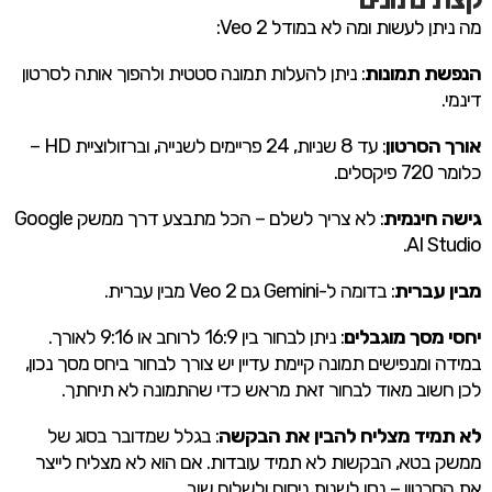
מה ניתן לעשות ומה לא במודל Veo 2:
הנפשת תמונות
: ניתן להעלות תמונה סטטית ולהפוך אותה לסרטון
דינמי.
אורך הסרטון
: עד 8 שניות, 24 פריימים לשנייה, וברזולוציית HD –
כלומר 720 פיקסלים.
גישה חינמית
: לא צריך לשלם – הכל מתבצע דרך ממשק Google
AI Studio.
מבין עברית
: בדומה ל-Gemini גם Veo 2 מבין עברית.
יחסי מסך מוגבלים
: ניתן לבחור בין 16:9 לרוחב או 9:16 לאורך.
במידה ומנפישים תמונה קיימת עדיין יש צורך לבחור ביחס מסך נכון,
לכן חשוב מאוד לבחור זאת מראש כדי שהתמונה לא תיחתך.
לא תמיד מצליח להבין את הבקשה
: בגלל שמדובר בסוג של
ממשק בטא, הבקשות לא תמיד עובדות. אם הוא לא מצליח לייצר
את הסרטון – נסו לשנות ניסוח ולשלוח שוב.