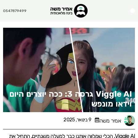
Menu
0547879499
Viggle AI גרסה 3: ככה יוצרים היום
וידאו מונפש​
9 בינואר, 2025
אמיר משה
Viggle AI, הכלי שמלווה אותנו כבר למעלה משנתיים, התחיל את