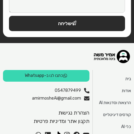
שליחה
כתבו לנו ב-Whatsapp
בית
0547879499
אודות
amirmosheAi@gmail.com
הרצאות וסדנאות AI
הצהרת נגישות
קורסים דיגיטליים
תקנון אתר ומדיניות פרטיות
כלי AI