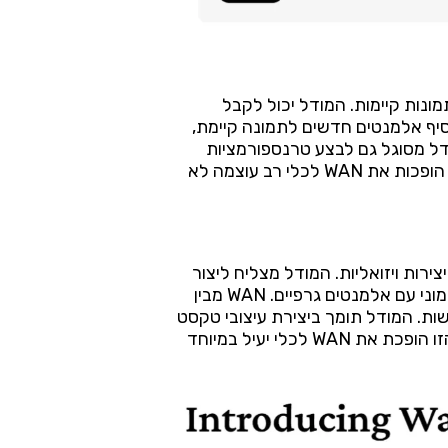
לעריכה ושיפור של תמונות קיימות. המודל יכול לקבל
סיף אלמנטים חדשים לתמונה קיימת,
ודל מסוגל גם לבצע טרנספורמציות
מורכבות כמו שינוי זווית תאורה, עדכון תנאי מזג אוויר בסצנה, או שינוי עונות ומצבי אווירה. היכולות האלה הופכות את WAN לכלי רב עוצמה לא
גבוהה בתוך יצירות ויזואליות. המודל מצליח ליצור
כותרות ברורות וקריאות, לעצב לוגואים מקצועיים, לפתח שלטים דקורטיביים, ולשלב טיפוגרפיה באופן הרמוני עם אלמנטים גרפיים. WAN מבין
שות. המודל תומך ביצירת עיצובי טקסט
מורכבים, כולל אפקטים ויזואליים שונים, צללים, מרקמים, והשתלבות יצירתית עם רקע התמונה. היכולת הזו הופכת את WAN לכלי יעיל במיוחד