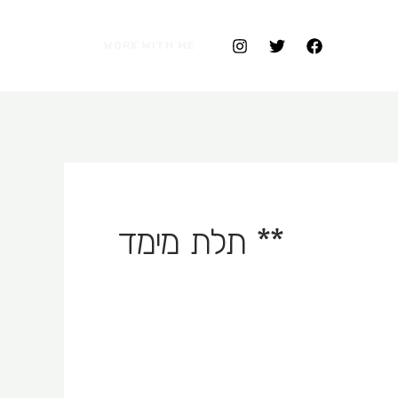
WORK WITH ME
** תלת מימד