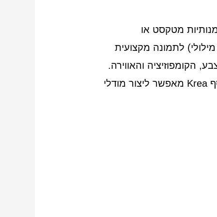
ומנותיות מטקסט או
מילולי) לתמונה מקצועית
ע, הקומפוזיציה והאווירה.
מתאים למעצבים, יוצרי תוכן או מי שרוצה להמחיש רעיונות ויזואליים במהירות. בנוסף Krea מאפשר ליצור מודלי