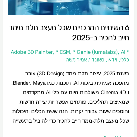
מימד
חייב
6 השינויים המרכזיים שכל מעצב תלת מימד
להכיר
חייב להכיר ב-2025
ב-2025
* CSM
* Genie (lumalabs)
AI
* Adobe 3D Painter
,
,
,
כללי
וידאו
סאונד
אמיר משה
/
,
,
בשנת 2025, עיצוב תלת-ממד (3D Design) עובר
מהפכה אמיתית בזכות AI. תוכנות כמו Blender, Maya,
ו-Cinema 4D משולבות היום עם כלי AI מתקדמים
שמאיצים תהליכים, פותחים אפשרויות יצירה חדשות
וחוסכים שעות עבודה יקרות. הנה ששת הכלים והיכולות
שכל מעצב תלת-ממד חייב להכיר כדי להוביל בתעשייה