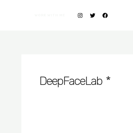
WORK WITH ME
* DeepFaceLab