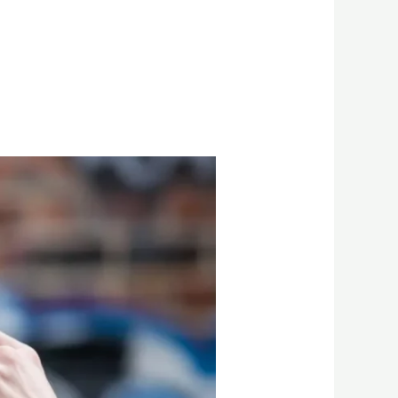
Deepfake:
מהי
הטכנולוגיה
ואיך
היא
משפיעה
על