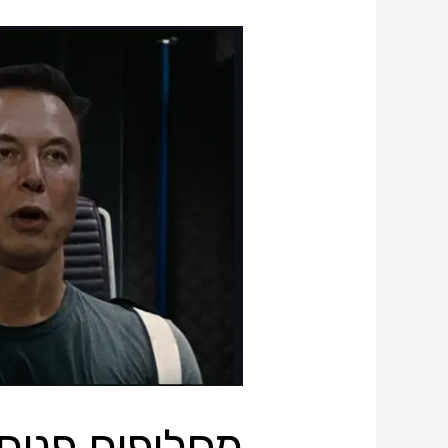
מחליפים
פנים
בלחיצת
כפתור:
כלי
Faceswap
שיתנו
את
הטאץ’
הסופי
ליצירות