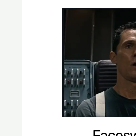
בלחיצת כפתור: כלי Faceswap