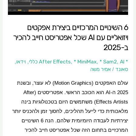
עם
AI
6 השינויים המרכזיים ביצירת אפקטים
שכל
ויזואליים עם AI שכל אפטריסט חייב להכיר
אפטריסט
חייב
ב-2025
להכיר
* After Effects
AI כללי
* Sam2
* MiniMax
וידאו
,
,
,
,
,
ב-2025
סאונד
אמיר משה
/
עולם האפקטים (Motion Graphics) לא עוצר, ובשנת
2025 ה-AI הוא הכוכב הראשי. אפטריסטים (After
Effects Artists) משתמשים היום בטכנולוגיות בינה
מלאכותית כדי לייעל תהליכים, לחסוך זמן ולהכניס יותר
יצירתיות לעבודה היומיומית שלהם. הנה 6 השינויים
המרכזיים בתחום הזה שכל אפטריסט חייב להכיר