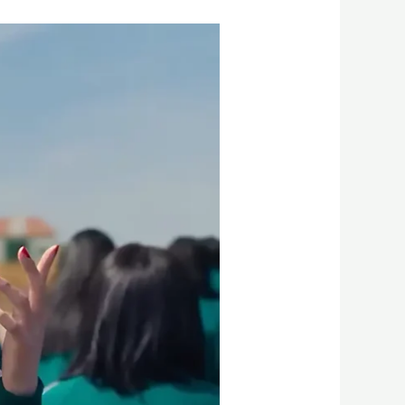
Viggle
AI
גרסה
3:
ככה
יוצרים
היום
וידאו
מונפש​