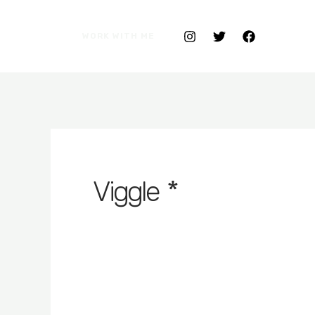
WORK WITH ME
* Viggle