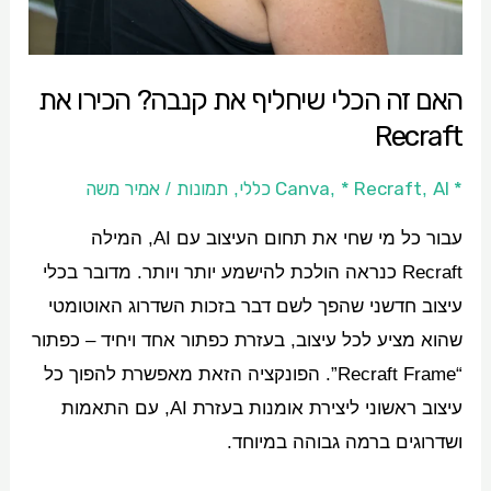
הכירו
את
האם זה הכלי שיחליף את קנבה? הכירו את
Recraft
Recraft
* Canva
AI כללי
* Recraft
תמונות
אמיר משה
/
,
,
,
עבור כל מי שחי את תחום העיצוב עם AI, המילה
Recraft כנראה הולכת להישמע יותר ויותר. מדובר בכלי
עיצוב חדשני שהפך לשם דבר בזכות השדרוג האוטומטי
שהוא מציע לכל עיצוב, בעזרת כפתור אחד ויחיד – כפתור
“Recraft Frame”. הפונקציה הזאת מאפשרת להפוך כל
עיצוב ראשוני ליצירת אומנות בעזרת AI, עם התאמות
ושדרוגים ברמה גבוהה במיוחד.