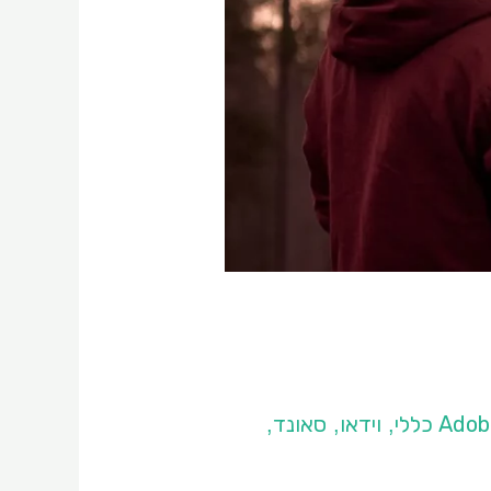
וידאו
סאונד
,
,
,