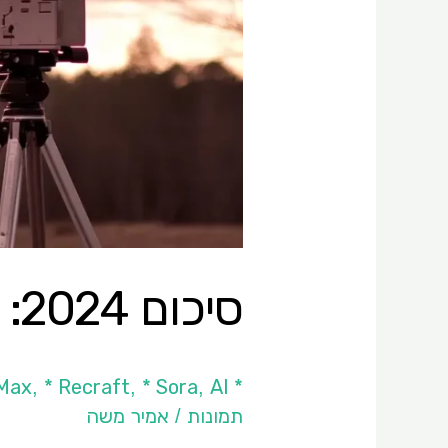
סיכום 2024: שנת הווידאו ב-AI​
* Adobe Firefly
AI כללי
* Sora
* Recraft
iMax
,
,
,
תמונות
אמיר משה
/