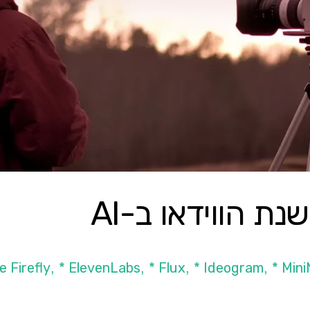
* ElevenLabs
* Flux
* Ideogram
* Min
,
,
,
,