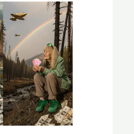
איזה
מודל
AI
יצר
את
התמונה
הכי
מפורטת?
השוואה
בין
6
מודלי