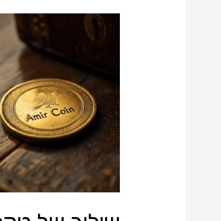
שילוב
של
טקסטים
בתמונות
AI:
השוואה
בין
8
מודלי
התמונות
המובילים