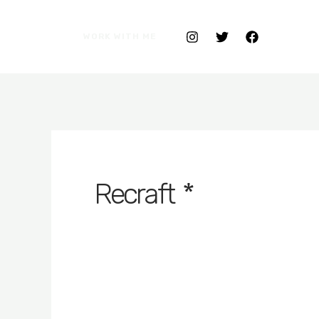
WORK WITH ME
* Recraft