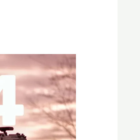
סיכום
2024:
שנת
הווידאו
ב-
AI​