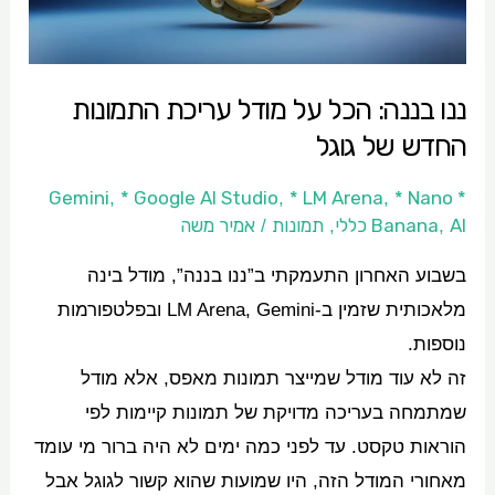
עריכת
התמונות
החדש
ננו בננה: הכל על מודל עריכת התמונות
של
החדש של גוגל
גוגל
* Google AI Studio
* LM Arena
* Nano
* Gemini
,
,
,
AI כללי
Banana
תמונות
אמיר משה
/
,
,
בשבוע האחרון התעמקתי ב”ננו בננה”, מודל בינה
מלאכותית שזמין ב-LM Arena, Gemini ובפלטפורמות
נוספות.
זה לא עוד מודל שמייצר תמונות מאפס, אלא מודל
שמתמחה בעריכה מדויקת של תמונות קיימות לפי
הוראות טקסט. עד לפני כמה ימים לא היה ברור מי עומד
מאחורי המודל הזה, היו שמועות שהוא קשור לגוגל אבל