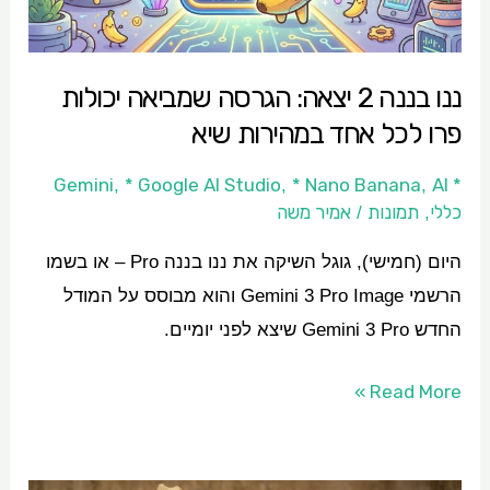
יכולות
פרו
ננו בננה 2 יצאה: הגרסה שמביאה יכולות
לכל
פרו לכל אחד במהירות שיא
אחד
במהירות
* Google AI Studio
* Nano Banana
AI
* Gemini
,
,
,
שיא
כללי
תמונות
אמיר משה
/
,
היום (חמישי), גוגל השיקה את ננו בננה Pro – או בשמו
הרשמי Gemini 3 Pro Image והוא מבוסס על המודל
החדש Gemini 3 Pro שיצא לפני יומיים.
Read More »