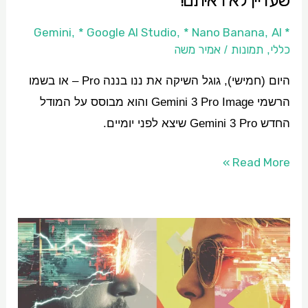
שעדיין לא ראיתם!
לא
ראיתם!
* Google AI Studio
* Nano Banana
AI
* Gemini
,
,
,
כללי
תמונות
אמיר משה
/
,
היום (חמישי), גוגל השיקה את ננו בננה Pro – או בשמו
הרשמי Gemini 3 Pro Image והוא מבוסס על המודל
החדש Gemini 3 Pro שיצא לפני יומיים.
Read More »
עריכת
תמונות
AI
חינם