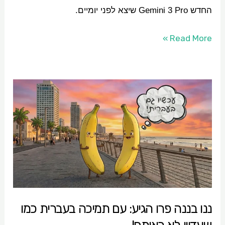
החדש Gemini 3 Pro שיצא לפני יומיים.
Read More »
ננו
בננה
פרו
הגיע:
עם
תמיכה
בעברית
כמו
ננו בננה פרו הגיע: עם תמיכה בעברית כמו
שעדיין