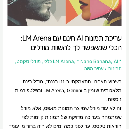
עם
LM
Arena:
הכלי
עריכת תמונות AI חינם עם LM Arena:
שמאפשר
הכלי שמאפשר לך להשוות מודלים
לך
להשוות
* LM Arena
AI כללי
* Nano Banana
מודלי טקסט
,
,
,
,
מודלים
תמונות
אמיר משה
/
בשבוע האחרון התעמקתי ב”ננו בננה”, מודל בינה
מלאכותית שזמין ב-LM Arena, Gemini ובפלטפורמות
נוספות.
זה לא עוד מודל שמייצר תמונות מאפס, אלא מודל
שמתמחה בעריכה מדויקת של תמונות קיימות לפי
הוראות טקסט. עד לפני כמה ימים לא היה ברור מי עומד