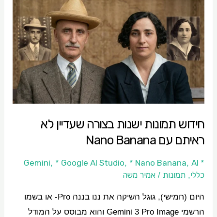
חידוש
תמונות
ישנות
בצורה
שעדיין
לא
ראיתם
עם
חידוש תמונות ישנות בצורה שעדיין לא
Nano
ראיתם עם Nano Banana
Banana
* Google AI Studio
* Nano Banana
AI
* Gemini
,
,
,
כללי
תמונות
אמיר משה
/
,
היום (חמישי), גוגל השיקה את ננו בננה Pro- או בשמו
הרשמי Gemini 3 Pro Image והוא מבוסס על המודל