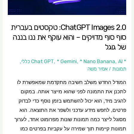
סוף
מדויקים
ChatGPT Images 2.0: טקסטים בעברית
–
סוף סוף מדויקים – והוא עוקף את ננו בננה
והוא
עוקף
של גוגל
את
* Chat GPT
AI כללי
* Nano Banana
* Gemini
,
,
,
,
ננו
תמונות
אמיר משה
/
בננה
של
המודל החדש משלב חשיבה מתקדמת שמאפשרת לו
גוגל
לתכנן את התמונה לפני שהוא מייצר אותה. במקום
להגיב מיד, הוא יכול להשתמש בזמן נוסף כדי לבדוק
פרטים, לחפש מידע עדכני ולשפר את התוצאה. הוא
מסוגל לייצר כמה תמונות שונות מפרומוט אחד, לערוך
תמונות קיימות תוך שמירה על עקביות בפרטים כמו