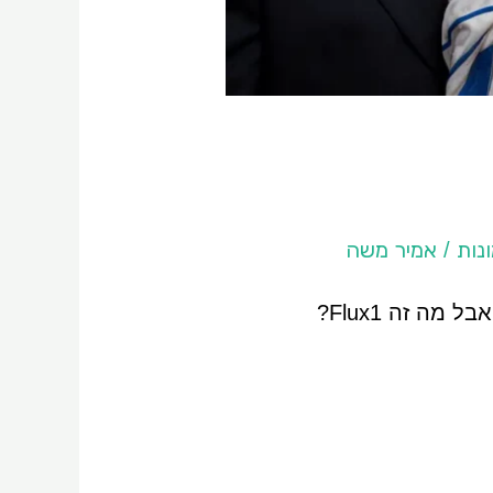
נות
אמיר משה
/
ה זה Flux1?