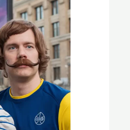
את
Flux1
ו-
Flux1.1
Pro