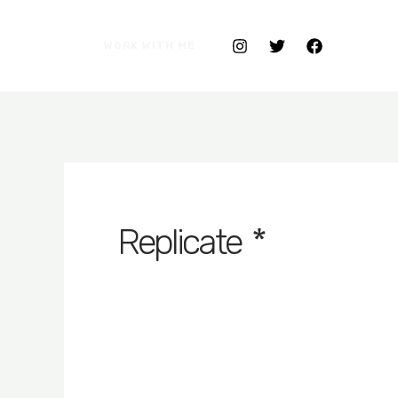
WORK WITH ME
* Replicate