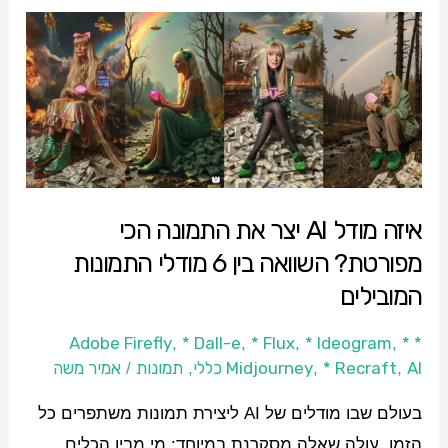
איזה
מודל
AI
יצר
את
התמונה
הכי
איזה מודל AI יצר את התמונה הכי
מפורטת?
מפורטת? השוואה בין 6 מודלי התמונות
השוואה
המובילים
בין
6
* Dall-e
* Flux
* Ideogram
*
* Adobe Firefly
,
,
,
,
מודלי
AI כללי
* Recraft
Midjourney
תמונות
אמיר משה
/
,
,
,
התמונות
בעולם שבו מודלים של AI ליצירת תמונות משתפרים כל
המובילים
הזמן, עולה שאלה מסקרנת במיוחד: מי מבין הכלים