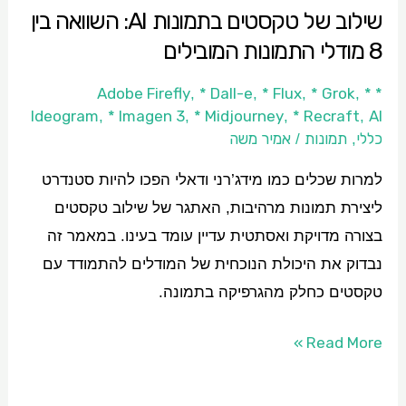
שילוב של טקסטים בתמונות AI: השוואה בין
בין
8 מודלי התמונות המובילים
8
מודלי
* Dall-e
* Flux
* Grok
*
* Adobe Firefly
,
,
,
,
התמונות
Ideogram
* Imagen 3
* Midjourney
* Recraft
AI
,
,
,
,
המובילים
כללי
תמונות
אמיר משה
/
,
למרות שכלים כמו מידג’רני ודאלי הפכו להיות סטנדרט
ליצירת תמונות מרהיבות, האתגר של שילוב טקסטים
בצורה מדויקת ואסתטית עדיין עומד בעינו. במאמר זה
נבדוק את היכולת הנוכחית של המודלים להתמודד עם
טקסטים כחלק מהגרפיקה בתמונה.
Read More »